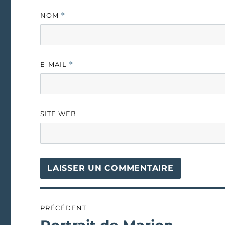
NOM
*
E-MAIL
*
SITE WEB
Navigation
PRÉCÉDENT
de
Publication