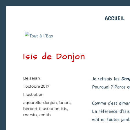
ACCUEIL
Isis de Donjon
Auteur
Belzaran
Je relisais les
Donj
Publié
1 octobre 2017
Pourquoi ? Parce qu
le
Catégories
Illustration
Étiquettes
aquarelle
,
donjon
,
fanart
,
Comme c’est dimanc
herbert
,
illustration
,
isis
,
La référence d’Isi
marvin
,
zenith
voit en toutes jam