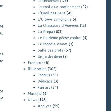
Jotunheimen
(179)
an
Journal d'un confinement
(97)
L'Éveil des Sens
(45)
L'Ultime Symphonie
(4)
La Chasseuse d'Hommes
(13)
re
La Prépa
(103)
u,
Le Huitième péché capital
(4)
Le Modèle Vivant
(3)
Salle des profs
(57)
es
Un jardin divin
(2)
te
Écriture
(46)
Illustration
(302)
Croquis
(38)
Dédicace
(3)
Fan art
(34)
ce
Musique
(4)
ue
News
(148)
Analyse
(59)