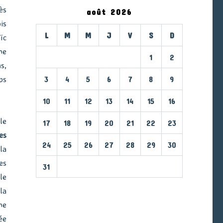
ès
août 2026
is
L
M
M
J
V
S
D
ïc
me
1
2
s,
ps
3
4
5
6
7
8
9
10
11
12
13
14
15
16
le
17
18
19
20
21
22
23
es
24
25
26
27
28
29
30
la
es
31
le
« Mar
la
me
ée