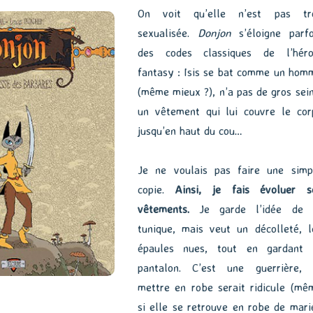
On voit qu’elle n’est pas tr
sexualisée.
Donjon
s’éloigne parfo
des codes classiques de l’héro
fantasy : Isis se bat comme un hom
(même mieux ?), n’a pas de gros sein
un vêtement qui lui couvre le cor
jusqu’en haut du cou…
Je ne voulais pas faire une simp
copie.
Ainsi, je fais évoluer s
vêtements.
Je garde l’idée de 
tunique, mais veut un décolleté, l
épaules nues, tout en gardant 
pantalon. C’est une guerrière, 
mettre en robe serait ridicule (mê
si elle se retrouve en robe de mari