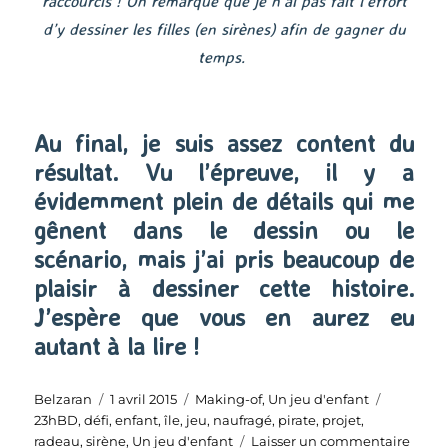
raccourcis ! On remarque que je n’ai pas fait l’effort
d’y dessiner les filles (en sirènes) afin de gagner du
temps.
Au final, je suis assez content du
résultat. Vu l’épreuve, il y a
évidemment plein de détails qui me
gênent dans le dessin ou le
scénario, mais j’ai pris beaucoup de
plaisir à dessiner cette histoire.
J’espère que vous en aurez eu
autant à la lire !
Auteur
Publié
Catégories
Étiquette
Belzaran
1 avril 2015
Making-of
,
Un jeu d'enfant
le
23hBD
,
défi
,
enfant
,
île
,
jeu
,
naufragé
,
pirate
,
projet
,
sur
radeau
,
sirène
,
Un jeu d'enfant
Laisser un commentaire