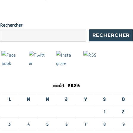
Un
jeu
d’enf
Rechercher
RECHERCHER
août 2026
L
M
M
J
V
S
D
1
2
3
4
5
6
7
8
9