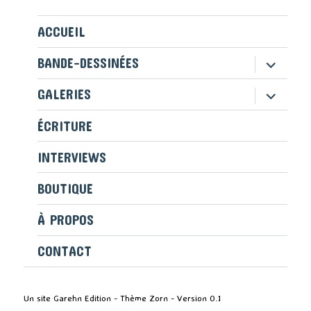
ACCUEIL
ouvrir
BANDE-DESSINÉES
le
sous-
ouvrir
GALERIES
menu
le
sous-
ÉCRITURE
menu
INTERVIEWS
BOUTIQUE
À PROPOS
CONTACT
Un site Garehn Edition - Thème Zorn - Version 0.1