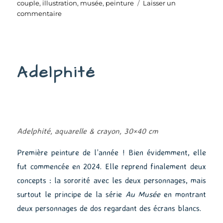
le
couple
,
illustration
,
musée
,
peinture
Laisser un
sur
commentaire
Au
musée
#15
Adelphité
Adelphité, aquarelle & crayon, 30×40 cm
Première peinture de l’année ! Bien évidemment, elle
fut commencée en 2024. Elle reprend finalement deux
concepts : la sororité avec les deux personnages, mais
surtout le principe de la série
Au Musée
en montrant
deux personnages de dos regardant des écrans blancs.