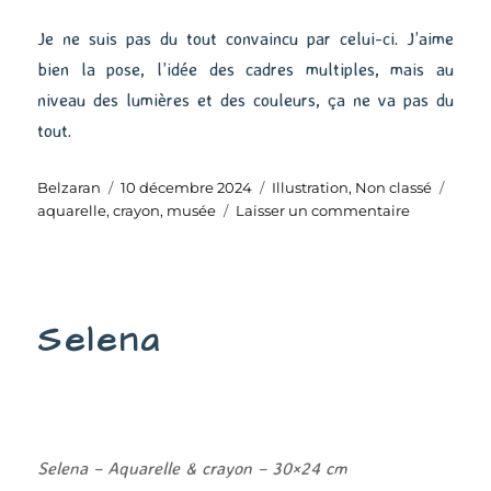
Je ne suis pas du tout convaincu par celui-ci. J’aime
bien la pose, l’idée des cadres multiples, mais au
niveau des lumières et des couleurs, ça ne va pas du
tout.
Auteur
Publié
Catégories
Étiqu
Belzaran
10 décembre 2024
Illustration
,
Non classé
le
sur
aquarelle
,
crayon
,
musée
Laisser un commentaire
Au
musée
#14
Selena
Selena – Aquarelle & crayon – 30×24 cm