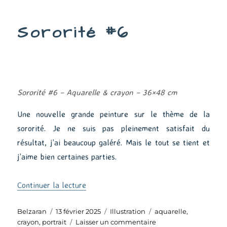
#17
Sororité #6
Sororité #6 –
Aquarelle & crayon – 36×48 cm
Une nouvelle grande peinture sur le thème de la
sororité. Je ne suis pas pleinement satisfait du
résultat, j’ai beaucoup galéré. Mais le tout se tient et
j’aime bien certaines parties.
de « Sororité #6 »
Continuer la lecture
Auteur
Publié
Catégories
Étiquettes
Belzaran
13 février 2025
Illustration
aquarelle
,
le
sur
crayon
,
portrait
Laisser un commentaire