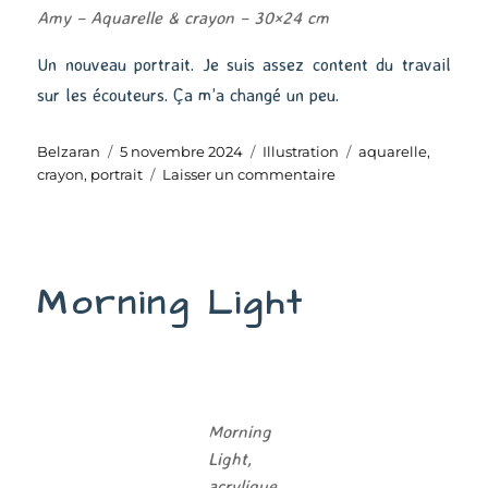
Amy – Aquarelle & crayon – 30×24 cm
Un nouveau portrait. Je suis assez content du travail
sur les écouteurs. Ça m’a changé un peu.
Auteur
Publié
Catégories
Étiquettes
Belzaran
5 novembre 2024
Illustration
aquarelle
,
le
sur
crayon
,
portrait
Laisser un commentaire
Amy
Morning Light
Morning
Light,
acrylique,