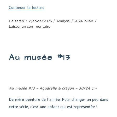
de « Bilan 2024 »
Continuer la lecture
Auteur
Publié
Catégories
Étiquettes
Belzaran
2 janvier 2025
Analyse
2024
,
bilan
le
sur
Laisser un commentaire
Bilan
2024
Au musée #13
Au musée #13 – Aquarelle & crayon – 30×24 cm
Dernière peinture de l’année. Pour changer un peu dans
cette série, c’est une enfant qui est représentée !