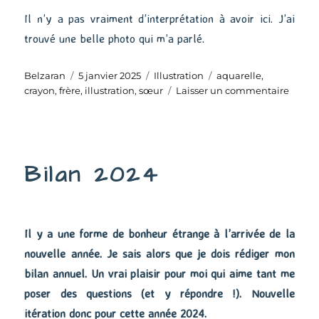
Il n’y a pas vraiment d’interprétation à avoir ici. J’ai
trouvé une belle photo qui m’a parlé.
Auteur
Publié
Catégories
Étiquettes
Belzaran
5 janvier 2025
Illustration
aquarelle
,
le
sur
crayon
,
frère
,
illustration
,
sœur
Laisser un commentaire
Adelp
Bilan 2024
Il y a une forme de bonheur étrange à l’arrivée de la
nouvelle année. Je sais alors que je dois rédiger mon
bilan annuel. Un vrai plaisir pour moi qui aime tant me
poser des questions (et y répondre !). Nouvelle
itération donc pour cette année 2024.