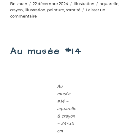
Auteur
Publié
Catégories
Étiquettes
Belzaran
22 décembre 2024
Illustration
aquarelle
,
le
crayon
,
illustration
,
peinture
,
sororité
Laisser un
sur
commentaire
Sororité
#5
Au musée #14
Au
musée
#14 –
aquarelle
& crayon
– 24×30
cm