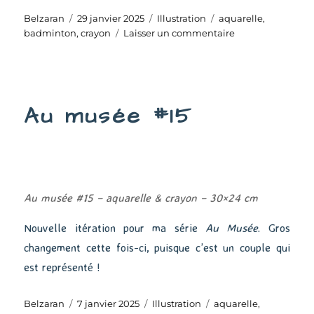
Auteur
Publié
Catégories
Étiquettes
Belzaran
29 janvier 2025
Illustration
aquarelle
,
le
sur
badminton
,
crayon
Laisser un commentaire
Le
badminton
#2
Au musée #15
Au musée #15 – aquarelle & crayon – 30×24 cm
Nouvelle itération pour ma série
Au Musée
. Gros
changement cette fois-ci, puisque c’est un couple qui
est représenté !
Auteur
Publié
Catégories
Étiquettes
Belzaran
7 janvier 2025
Illustration
aquarelle
,