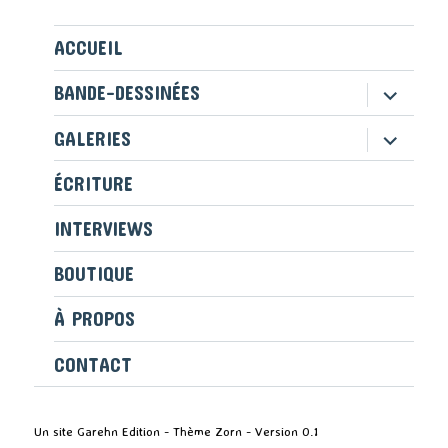
ACCUEIL
ouvrir
BANDE-DESSINÉES
le
sous-
ouvrir
GALERIES
menu
le
sous-
ÉCRITURE
menu
INTERVIEWS
BOUTIQUE
À PROPOS
CONTACT
Un site Garehn Edition - Thème Zorn - Version 0.1