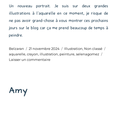
Un nouveau portrait. Je suis sur deux grandes
illustrations à l’aquarelle en ce moment, je risque de
ne pas avoir grand-chose à vous montrer ces prochains
jours sur le blog car ça me prend beaucoup de temps à
peindre.
Auteur
Publié
Catégories
Étiqu
Belzaran
21 novembre 2024
Illustration
,
Non classé
le
aquarelle
,
crayon
,
illustration
,
peinture
,
selenagomez
sur
Laisser un commentaire
Selena
Amy