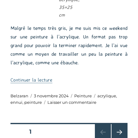
35×25
cm
Malgré le temps très gris, je me suis mis ce weekend
sur une peinture à l’acrylique. Un format pas trop
grand pour pouvoir la terminer rapidement. Je l’ai vue
comme un moyen de travailler un peu la peinture à
l’acrylique, comme une ébauche.
de « Morning Light »
Continuer la lecture
Auteur
Publié
Catégories
Étiquettes
Belzaran
3 novembre 2024
Peinture
acrylique
,
le
sur
ennui
,
peinture
Laisser un commentaire
Morning
Light
Pagination
PAGE
1