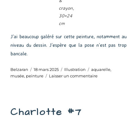
&
crayon,
30×24
cm
J’ai beaucoup galéré sur cette peinture, notamment au
niveau du dessin. J’espère que la pose n’est pas trop
bancale.
Auteur
Publié
Catégories
Étiquettes
Belzaran
18 mars 2025
Illustration
aquarelle
,
le
sur
musée
,
peinture
Laisser un commentaire
Au
Musée
#16
Charlotte #7