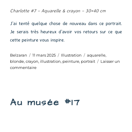
Charlotte #7 – Aquarelle & crayon – 30×40 cm
J’ai tenté quelque chose de nouveau dans ce portrait.
Je serais très heureux d’avoir vos retours sur ce que
cette peinture vous inspire.
Auteur
Publié
Catégories
Étiquettes
Belzaran
11 mars 2025
Illustration
aquarelle
,
le
blonde
,
crayon
,
illustration
,
peinture
,
portrait
Laisser un
sur
commentaire
Charlotte
#7
Au musée #17