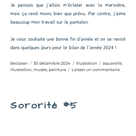
Je pensais que j’allais m’éclater avec la marinière,
mais ça rend moins bien que prévu. Par contre, j’aime
beaucoup mon travail sur le pantalon.
Je vous souhaite une bonne fin d’année et on se revoit
dans quelques jours pour le bilan de l’année 2024 !
Auteur
Publié
Catégories
Étiquettes
Belzaran
30 décembre 2024
Illustration
aquarelle
,
le
sur
illustration
,
musée
,
peinture
Laisser un commentaire
Au
musée
#13
Sororité #5