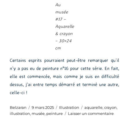
Au
musée
#17 –
Aquarelle
& crayon
– 30×24
cm
Certains esprits pourraient peut-être remarquer qu’il
n’y a pas eu de peinture n°16 pour cette série. En fait,
elle est commencée, mais comme je suis en difficulté
dessus, j’ai entre temps démarré et terminé une autre,
celle-ci !
Auteur
Publié
Catégories
Étiquettes
Belzaran
9 mars 2025
Illustration
aquarelle
,
crayon
,
le
sur
illustration
,
musée
,
peinture
Laisser un commentaire
Au
musée