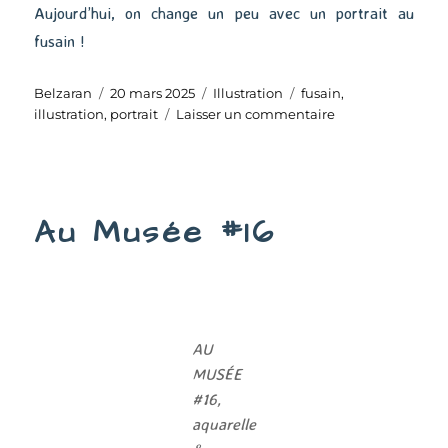
Aujourd’hui, on change un peu avec un portrait au
fusain !
Auteur
Publié
Catégories
Étiquettes
Belzaran
20 mars 2025
Illustration
fusain
,
le
sur
illustration
,
portrait
Laisser un commentaire
Katy
Au Musée #16
AU
MUSÉE
#16,
aquarelle