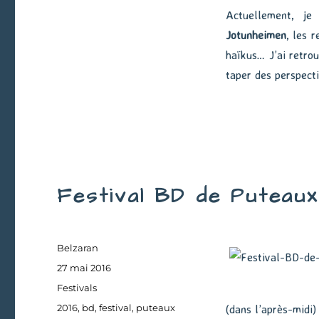
Actuellement, je
Jotunheimen
, les 
haïkus… J’ai retro
taper des perspect
Festival BD de Puteaux
Auteur
Belzaran
Publié
27 mai 2016
le
Catégories
Festivals
Étiquettes
2016
,
bd
,
festival
,
puteaux
(dans l’après-midi)