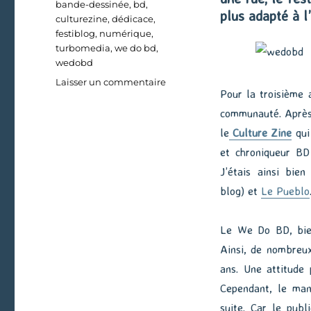
Étiquettes
bande-dessinée
,
bd
,
plus adapté à l
culturezine
,
dédicace
,
festiblog
,
numérique
,
turbomedia
,
we do bd
,
wedobd
sur
Laisser un commentaire
Pour la troisième 
We
do
communauté. Après
BD
le
Culture Zine
qui 
2015,
et chroniqueur BD
le
compte-
J’étais ainsi bie
rendu
blog) et
Le Pueblo
Le We Do BD, bien
Ainsi, de nombreux
ans. Une attitude
Cependant, le man
suite. Car le pub