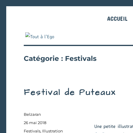
ACCUEIL
Catégorie :
Festivals
Festival de Puteaux
Auteur
Belzaran
Publié
26 mai 2018
Une petite illustr
le
Catégories
Festivals
,
Illustration