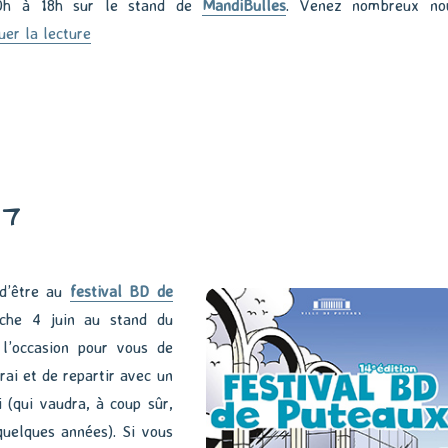
h à 18h sur le stand de
MandiBulles
. Venez nombreux no
de « Festival de Puteaux »
uer la lecture
17
r d’être au
festival BD de
he 4 juin au stand du
 l’occasion pour vous de
rai et de repartir avec un
i (qui vaudra, à coup sûr,
quelques années). Si vous