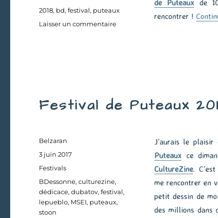
de Puteaux
de 10
Étiquettes
2018
,
bd
,
festival
,
puteaux
rencontrer !
Contin
sur
Laisser un commentaire
Festival
de
Puteaux
Festival de Puteaux 20
Auteur
Belzaran
J’aurais le plaisi
Publié
3 juin 2017
Puteaux
ce dimanc
le
Catégories
Festivals
CultureZine
. C’est
Étiquettes
BDessonne
,
culturezine
,
me rencontrer en v
dédicace
,
dubatov
,
festival
,
petit dessin de mo
lepueblo
,
MSEI
,
puteaux
,
des millions dans 
stoon