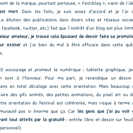
om de la marque, pourtant porteuse, « Festiblog », vient de l’id
est mort
. Dans les faits, je suis assez d’accord et je l’ai d
La dilution des publications dans divers sites et réseaux socia
 facebook, twitter, etc.) fait que l’intérêt d’un blog est plus limit
ateur amateur, je trouve cela épuisant de devoir faire sa promoti
ur exister
et j’ai bien du mal à être efficace dans cette quê
s.
D encourage et promeut le numérique : tablette graphique, je
on sont à l’honneur. Pour ma part, je revendique un dessin
sens en total décalage avec cette orientation. Mais beaucoup 
aire des gifs animés, des petites animations, du pixel art ou d
ette orientation du festival est cohérente, mais risque à terme 
mmunauté pas si énorme que ça. Car
les gens que j’ai pu voir 
ant tout attirés par la gratuité
: entrée libre et dessin sur feuil
personnel).