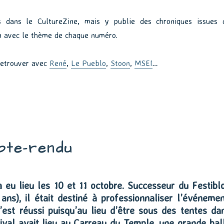
 dans le CultureZine, mais y publie des chroniques issues 
n avec le thème de chaque numéro.
retrouver avec
René
,
Le Pueblo
,
Stoon
,
MSEI
…
pte-rendu
eu lieu les 10 et 11 octobre. Successeur du Festibl
 ans), il était destiné à professionnaliser l’événemen
’est réussi puisqu’au lieu d’être sous des tentes da
tival avait lieu au Carreau du Temple, une grande hal