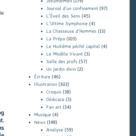
Jotunheimen
(179)
Journal d'un confinement
(97)
de
L'Éveil des Sens
(45)
L'Ultime Symphonie
(4)
La Chasseuse d'Hommes
(13)
La Prépa
(103)
Le Huitième péché capital
(4)
Le Modèle Vivant
(3)
Salle des profs
(57)
Un jardin divin
(2)
Écriture
(46)
Illustration
(302)
Croquis
(38)
Dédicace
(3)
Fan art
(34)
og
Musique
(4)
t.
News
(148)
ns
Analyse
(59)
le