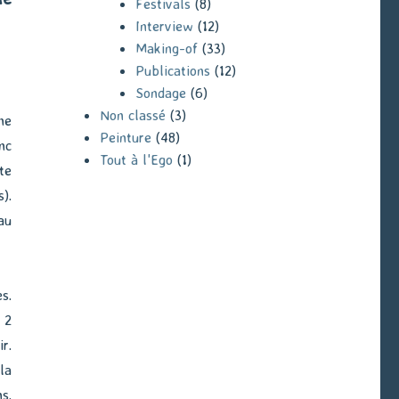
Festivals
(8)
Interview
(12)
Making-of
(33)
Publications
(12)
Sondage
(6)
Non classé
(3)
ne
Peinture
(48)
nc
Tout à l'Ego
(1)
te
).
au
s.
 2
r.
la
s.