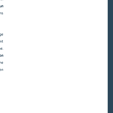
un
ns
ge
nt
e.
on
me
en