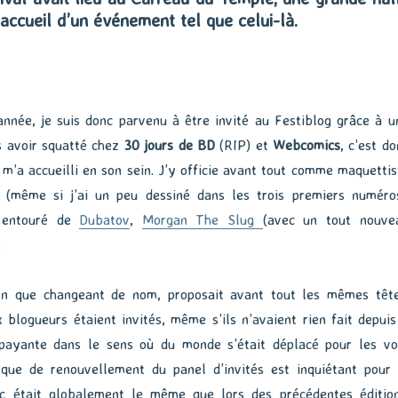
’accueil d’un événement tel que celui-là.
année, je suis donc parvenu à être invité au Festiblog grâce à u
 avoir squatté chez
30 jours de BD
(RIP) et
Webcomics
, c’est do
m’a accueilli en son sein. J’y officie avant tout comme maquettis
 (même si j’ai un peu dessiné dans les trois premiers numéros
n entouré de
Dubatov
,
Morgan The Slug
(avec un tout nouve
.
 que changeant de nom, proposait avant tout les mêmes tête
 blogueurs étaient invités, même s’ils n’avaient rien fait depuis
 payante dans le sens où du monde s’était déplacé pour les voi
que de renouvellement du panel d’invités est inquiétant pour 
lic était globalement le même que lors des précédentes édition