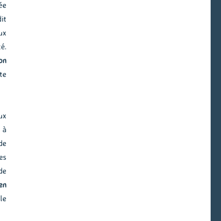
ée
it
ux
é.
on
te
ux
 à
de
es
de
en
le