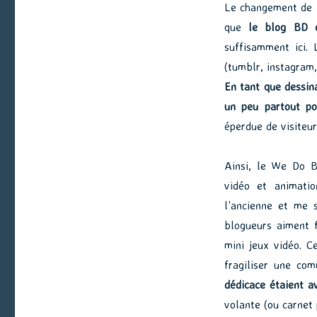
Le changement de n
que
le blog BD 
suffisamment ici. 
(tumblr, instagram,
En tant que dessin
un peu partout po
éperdue de visiteur
Ainsi, le We Do B
vidéo et animati
l’ancienne et me 
blogueurs aiment f
mini jeux vidéo. C
fragiliser une co
dédicace étaient av
volante (ou carnet 