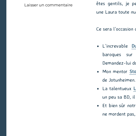
êtes gentils, je 
sur
Laisser un commentaire
Festival
une Laura toute nu
de
Puteaux
Ce sera l’occasion 
2017
L’increvable
D
baroques sur 
Demandez-lui do
Mon mentor
St
de Jotunheimen.
La talentueux
L
un peu sa BD, il
Et bien sûr not
ne mordent pas,