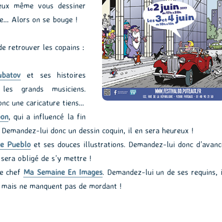
peux même vous dessiner
e… Alors on se bouge !
de retrouver les copains :
ubatov
et ses histoires
les grands musiciens.
nc une caricature tiens…
oon
, qui a influencé la fin
 Demandez-lui donc un dessin coquin, il en sera heureux !
e Pueblo
et ses douces illustrations. Demandez-lui donc d’avanc
 sera obligé de s’y mettre !
re chef
Ma Semaine En Images
. Demandez-lui un de ses requins, i
 mais ne manquent pas de mordant !