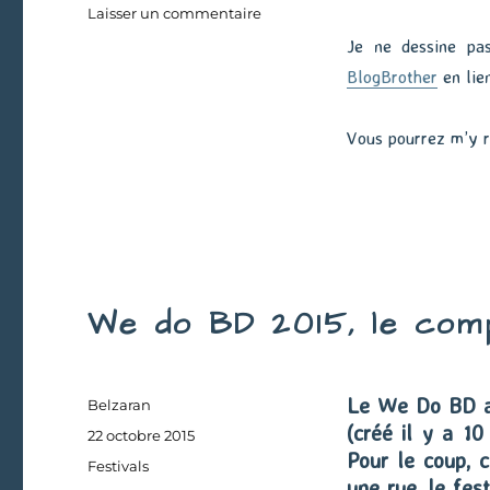
sur
Laisser un commentaire
Festival
Je ne dessine pas
BD
BlogBrother
en lie
de
Puteaux
2016
Vous pourrez m’y 
We do BD 2015, le com
Le We Do BD a 
Auteur
Belzaran
(créé il y a 10
Publié
22 octobre 2015
Pour le coup, c
le
Catégories
Festivals
une rue, le fes