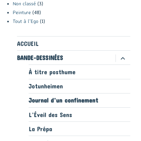
Non classé
(3)
Peinture
(48)
Tout à l'Ego
(1)
ACCUEIL
ouvrir
BANDE-DESSINÉES
le
sous-
À titre posthume
menu
Jotunheimen
Journal d’un confinement
L’Éveil des Sens
La Prépa