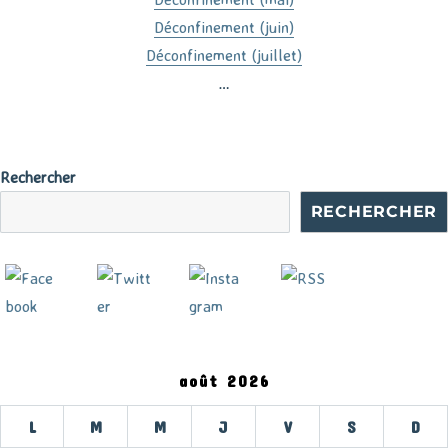
Déconfinement (juin)
Déconfinement (juillet)
…
Rechercher
RECHERCHER
août 2026
L
M
M
J
V
S
D