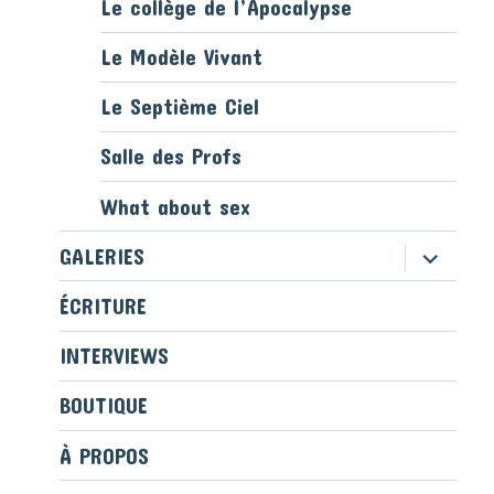
Le collège de l’Apocalypse
Le Modèle Vivant
Le Septième Ciel
Salle des Profs
What about sex
ouvrir
GALERIES
le
sous-
ÉCRITURE
menu
INTERVIEWS
BOUTIQUE
À PROPOS