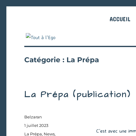
ACCUEIL
Catégorie :
La Prépa
La Prépa (publication)
Auteur
Belzaran
Publié
1 juillet 2023
C’est avec une imme
le
Catégories
La Prépa
,
News
,