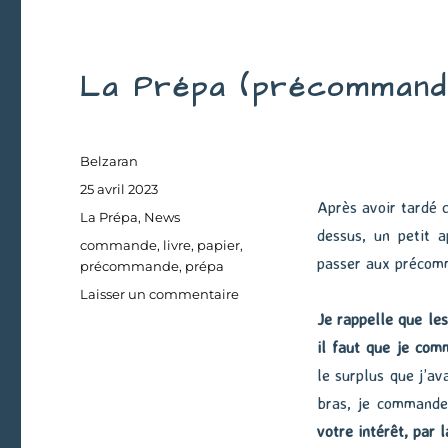
La Prépa (précommand
Auteur
Belzaran
Publié
25 avril 2023
Après avoir tardé c
le
Catégories
La Prépa
,
News
dessus, un petit 
Étiquettes
commande
,
livre
,
papier
,
passer aux précom
précommande
,
prépa
sur
Laisser un commentaire
La
Je rappelle que l
Prépa
il faut que je co
(précommandes)
le surplus que j’a
bras, je commander
votre intérêt, par 