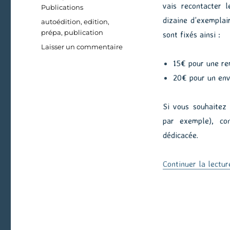
vais recontacter 
Publications
dizaine d’exemplair
Étiquettes
autoédition
,
edition
,
prépa
,
publication
sont fixés ainsi :
sur
Laisser un commentaire
La
15€ pour une re
Prépa
20€ pour un env
(publication)
Si vous souhaitez
par exemple), co
dédicacée.
Continuer la lectur