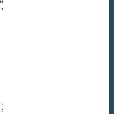
es
he
us
 à