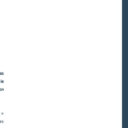
as
ie
on
 »
es