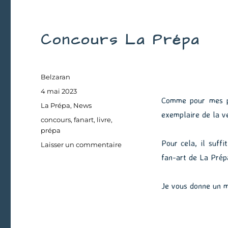
Concours La Prépa
Auteur
Belzaran
Publié
4 mai 2023
Comme pour mes pr
le
Catégories
La Prépa
,
News
exemplaire de la v
Étiquettes
concours
,
fanart
,
livre
,
prépa
Pour cela, il suff
sur
Laisser un commentaire
Concours
fan-art de La Prépa
La
Prépa
Je vous donne un mo