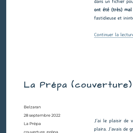
:
dans un fichier po
Mise
ont été (très) mal
en
fastidieuse et inin
page
Continuer la lectur
La Prépa (couverture)
Auteur
Belzaran
Publié
28 septembre 2022
J’ai le plaisir de
le
Catégories
La Prépa
plaira. J’avais de 
Étiquettes
couverture
,
prépa
,