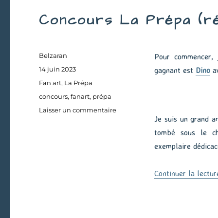
Concours La Prépa (ré
Auteur
Belzaran
Pour commencer, j
Publié
14 juin 2023
gagnant est
Dino
a
le
Catégories
Fan art
,
La Prépa
Étiquettes
concours
,
fanart
,
prépa
sur
Laisser un commentaire
Je suis un grand am
Concours
La
tombé sous le ch
Prépa
exemplaire dédicacé
(résultat)
Continuer la lectur