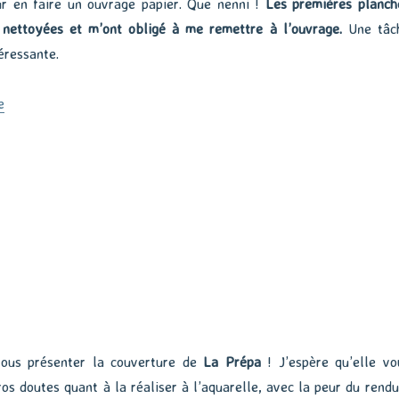
ur en faire un ouvrage papier. Que nenni !
Les premières planch
 nettoyées et m’ont obligé à me remettre à l’ouvrage.
Une tâc
téressante.
de « La Prépa : Mise en page »
e
 vous présenter la couverture de
La Prépa
! J’espère qu’elle vo
gros doutes quant à la réaliser à l’aquarelle, avec la peur du rendu