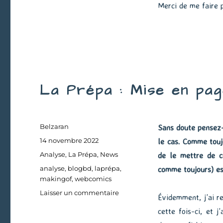
Merci de me faire p
La Prépa : Mise en pag
Auteur
Belzaran
Sans doute pensez-
Publié
14 novembre 2022
le cas. Comme toujo
le
Catégories
Analyse
,
La Prépa
,
News
de le mettre de c
Étiquettes
analyse
,
blogbd
,
laprépa
,
comme toujours) est
makingof
,
webcomics
sur
Laisser un commentaire
Évidemment, j’ai r
La
cette fois-ci, et j
Prépa