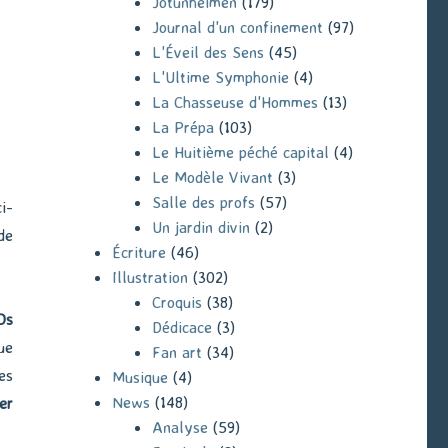
Jotunheimen
(179)
Journal d'un confinement
(97)
L'Éveil des Sens
(45)
L'Ultime Symphonie
(4)
La Chasseuse d'Hommes
(13)
La Prépa
(103)
Le Huitième péché capital
(4)
Le Modèle Vivant
(3)
Salle des profs
(57)
i-
Un jardin divin
(2)
de
Écriture
(46)
Illustration
(302)
Croquis
(38)
Ds
Dédicace
(3)
ue
Fan art
(34)
es
Musique
(4)
News
(148)
er
Analyse
(59)