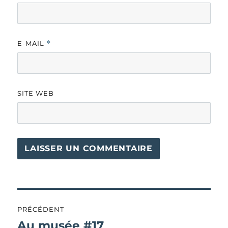
E-MAIL
*
SITE WEB
Navigation
PRÉCÉDENT
de
Au musée #17
Publication