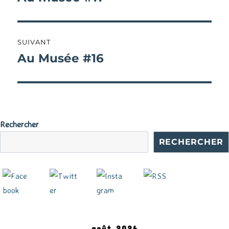
précédente :
l’article
SUIVANT
Au Musée #16
Publication
suivante :
Rechercher
RECHERCHER
août 2026