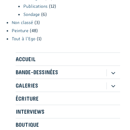
Publications
(12)
Sondage
(6)
Non classé
(3)
Peinture
(48)
Tout à l'Ego
(1)
ACCUEIL
ouvrir
BANDE-DESSINÉES
le
sous-
ouvrir
GALERIES
menu
le
sous-
ÉCRITURE
menu
INTERVIEWS
BOUTIQUE