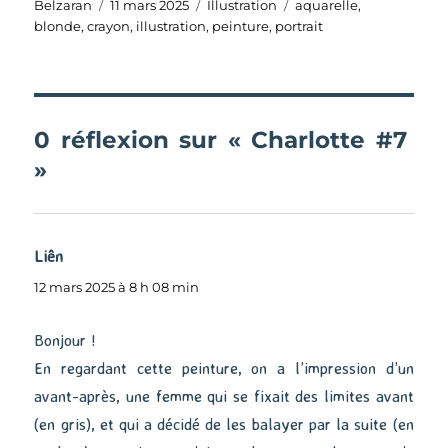
Auteur
Publié
Catégories
Étiquettes
Belzaran
11 mars 2025
Illustration
aquarelle
,
le
blonde
,
crayon
,
illustration
,
peinture
,
portrait
0 réflexion sur « Charlotte #7
»
Liên
dit :
12 mars 2025 à 8 h 08 min
Bonjour !
En regardant cette peinture, on a l’impression d’un
avant-après, une femme qui se fixait des limites avant
(en gris), et qui a décidé de les balayer par la suite (en