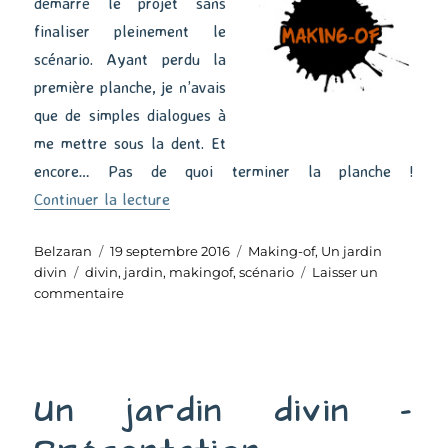
démarré le projet sans
finaliser pleinement le
scénario. Ayant perdu la
première planche, je n’avais
que de simples dialogues à
me mettre sous la dent. Et
encore… Pas de quoi terminer la planche !
de « Un jardin divin – Scénario »
Continuer la lecture
Auteur
Publié
Catégories
Belzaran
19 septembre 2016
Making-of
,
Un jardin
Étiquettes
le
divin
divin
,
jardin
,
makingof
,
scénario
Laisser un
sur
commentaire
Un
jardin
divin
–
Un jardin divin –
Scénario