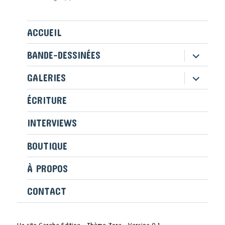
ACCUEIL
ouvrir
BANDE-DESSINÉES
le
sous-
ouvrir
GALERIES
menu
le
sous-
ÉCRITURE
menu
INTERVIEWS
BOUTIQUE
À PROPOS
CONTACT
Un site Garehn Edition - Thème Zorn - Version 0.1