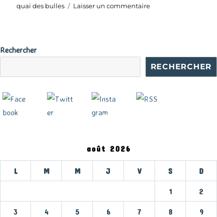
sur
quai des bulles
Laisser un commentaire
Un
jardin
divin
–
Rechercher
Présentation
RECHERCHER
août 2026
L
M
M
J
V
S
D
1
2
3
4
5
6
7
8
9