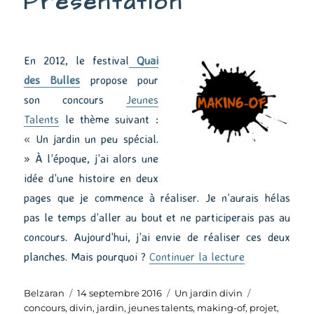
Présentation
En 2012, le festival
Quai
des Bulles
propose pour
son concours
Jeunes
Talents
le thème suivant :
« Un jardin un peu spécial.
» À l’époque, j’ai alors une
idée d’une histoire en deux
pages que je commence à réaliser. Je n’aurais hélas
pas le temps d’aller au bout et ne participerais pas au
concours. Aujourd’hui, j’ai envie de réaliser ces deux
de « Un jardin
planches. Mais pourquoi ?
Continuer la lecture
Auteur
Publié
Catégories
Étiquettes
Belzaran
14 septembre 2016
Un jardin divin
le
concours
,
divin
,
jardin
,
jeunes talents
,
making-of
,
projet
,