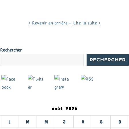
< Revenir en arrière
–
Lire la suite >
Rechercher
RECHERCHER
août 2026
L
M
M
J
V
S
D