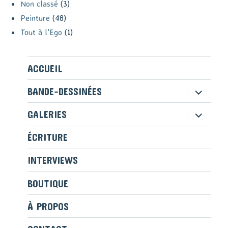
Non classé
(3)
Peinture
(48)
Tout à l'Ego
(1)
ACCUEIL
ouvrir
BANDE-DESSINÉES
le
sous-
ouvrir
GALERIES
menu
le
sous-
ÉCRITURE
menu
INTERVIEWS
BOUTIQUE
À PROPOS