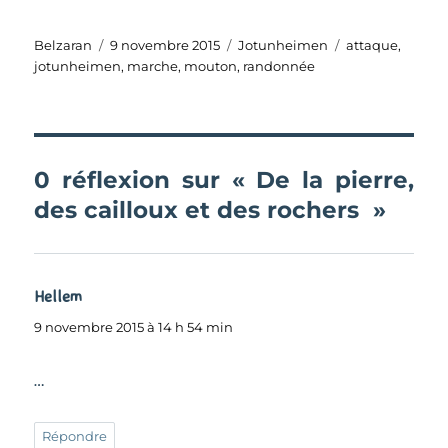
Auteur
Publié
Catégories
Étiquettes
Belzaran
9 novembre 2015
Jotunheimen
attaque
,
le
jotunheimen
,
marche
,
mouton
,
randonnée
0 réflexion sur « De la pierre,
des cailloux et des rochers »
Hellem
dit :
9 novembre 2015 à 14 h 54 min
…
Répondre