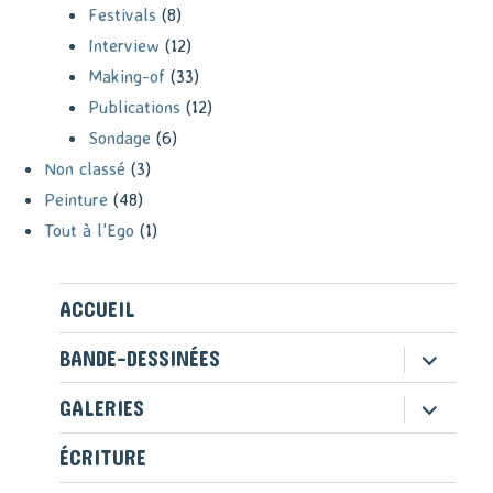
Festivals
(8)
Interview
(12)
Making-of
(33)
Publications
(12)
Sondage
(6)
Non classé
(3)
Peinture
(48)
Tout à l'Ego
(1)
ACCUEIL
ouvrir
BANDE-DESSINÉES
le
sous-
ouvrir
GALERIES
menu
le
sous-
ÉCRITURE
menu