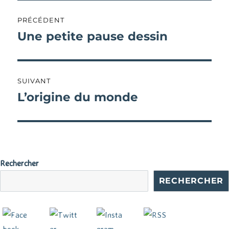
Navigation
PRÉCÉDENT
de
Une petite pause dessin
Publication
précédente :
l’article
SUIVANT
L’origine du monde
Publication
suivante :
Rechercher
RECHERCHER