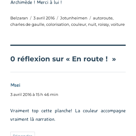
Archimède ! Merci à lui !
Auteur
Publié
Catégories
Étiquettes
Belzaran
3 avril 2016
Jotunheimen
autoroute
,
le
charles de gaulle
,
colorisation
,
couleur
,
nuit
,
roissy
,
voiture
0 réflexion sur « En route ! »
Msei
dit :
3 avril 2016 à 15 h 46 min
Vraiment top cette planche! La couleur accompagne
vraiment là narration.