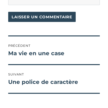
Navigation
PRÉCÉDENT
de
Ma vie en une case
Publication
précédente :
l’article
SUIVANT
Une police de caractère
Publication
suivante :