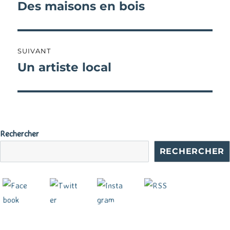
de
Des maisons en bois
Publication
précédente :
l’article
SUIVANT
Un artiste local
Publication
suivante :
Rechercher
RECHERCHER