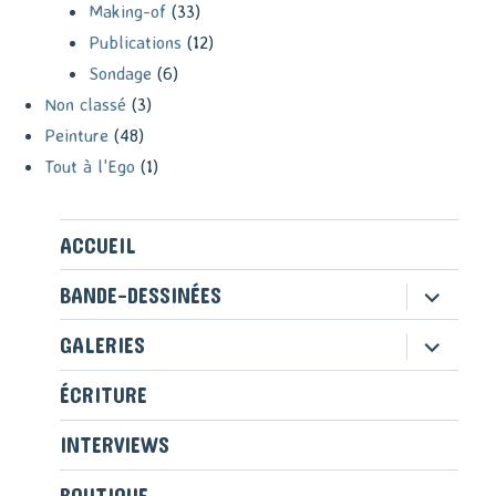
Making-of
(33)
Publications
(12)
Sondage
(6)
Non classé
(3)
Peinture
(48)
Tout à l'Ego
(1)
ACCUEIL
ouvrir
BANDE-DESSINÉES
le
sous-
ouvrir
GALERIES
menu
le
sous-
ÉCRITURE
menu
INTERVIEWS
BOUTIQUE