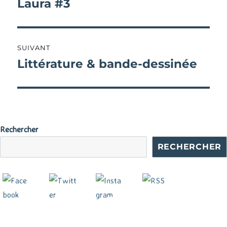
Laura #3
Publication
précédente :
l’article
SUIVANT
Littérature & bande-dessinée
Publication
suivante :
Rechercher
RECHERCHER