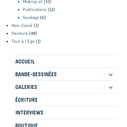
Making-of
(33)
Publications
(12)
Sondage
(6)
Non classé
(3)
Peinture
(48)
Tout à l'Ego
(1)
ACCUEIL
ouvrir
BANDE-DESSINÉES
le
sous-
ouvrir
GALERIES
menu
le
sous-
ÉCRITURE
menu
INTERVIEWS
BOUTIQUE