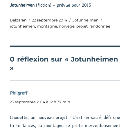
Jotunheimen
(fiction) – prévue pour 2015
Auteur
Publié
Catégories
Étiquettes
Belzaran
22 septembre 2014
Jotunheimen
le
jotunheimen
,
montagne
,
norvège
,
projet
,
randonnée
0 réflexion sur « Jotunheimen
»
Philgreff
dit :
23 septembre 2014 à 12 h 37 min
Chouette, un nouveau projet ! C’est un sacré défi que
tu te lances, la montagne se prête merveilleusement