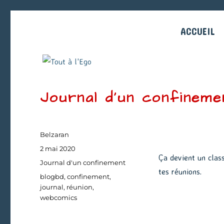
ACCUEIL
Journal d’un confineme
Auteur
Belzaran
Publié
2 mai 2020
Ça devient un clas
le
Catégories
Journal d'un confinement
tes réunions.
Étiquettes
blogbd
,
confinement
,
journal
,
réunion
,
webcomics