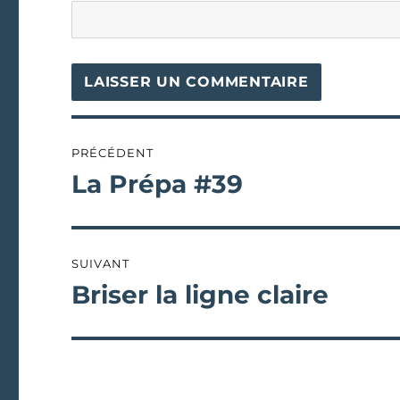
Navigation
PRÉCÉDENT
de
La Prépa #39
Publication
précédente :
l’article
SUIVANT
Briser la ligne claire
Publication
suivante :