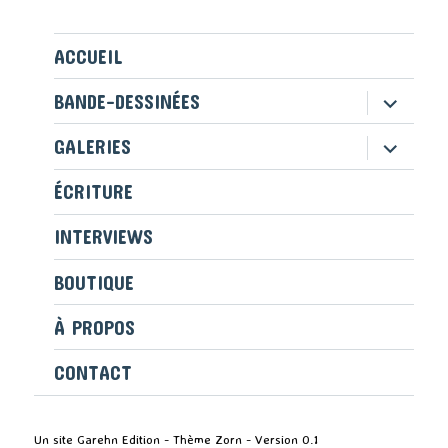
ACCUEIL
ouvrir
BANDE-DESSINÉES
le
sous-
ouvrir
GALERIES
menu
le
sous-
ÉCRITURE
menu
INTERVIEWS
BOUTIQUE
À PROPOS
CONTACT
Un site Garehn Edition - Thème Zorn - Version 0.1