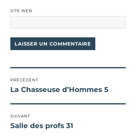
SITE WEB
Navigation
PRÉCÉDENT
de
La Chasseuse d’Hommes 5
Publication
précédente :
l’article
SUIVANT
Salle des profs 31
Publication
suivante :