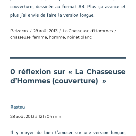
couverture, dessinée au format A4. Plus ça avance et
plus j’ai envie de faire la version longue.
Auteur
Publié
Catégories
Étiquett
Belzaran
28 août 2013
La Chasseuse d'Hommes
le
chasseuse
,
femme
,
homme
,
noir et blanc
0 réflexion sur « La Chasseuse
d’Hommes (couverture) »
Rastou
dit :
28 août 2013 à 12 h 04 min
Il y moyen de bien t’amuser sur une version longue,