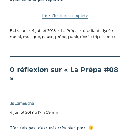
Lire l’histoire complète
Auteur
Publié
Catégories
Étiquettes
Belzaran
4 juillet 2018
La Prépa
étudiants
,
lycée
,
le
metal
,
musique
,
pause
,
prépa
,
punk
,
récré
,
strip science
0 réflexion sur « La Prépa #08
»
JoLamouche
dit :
4 juillet 2018 à 17 h 09 min
T’en fais pas, c’est très très bien parti