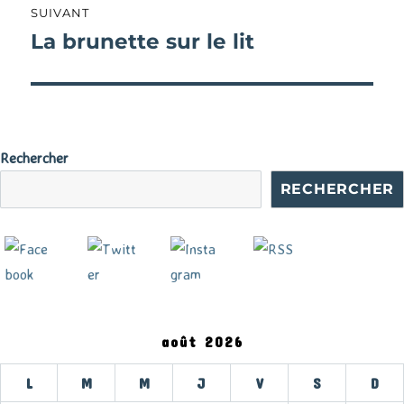
SUIVANT
La brunette sur le lit
Publication
suivante :
Rechercher
RECHERCHER
août 2026
L
M
M
J
V
S
D