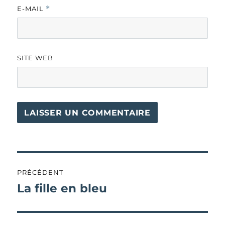
E-MAIL
*
SITE WEB
Navigation
PRÉCÉDENT
de
La fille en bleu
Publication
précédente :
l’article