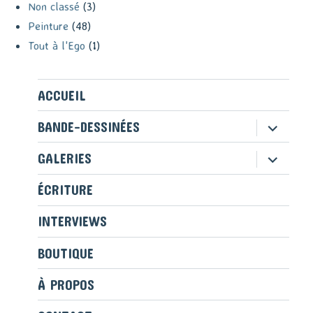
Non classé
(3)
Peinture
(48)
Tout à l'Ego
(1)
ACCUEIL
ouvrir
BANDE-DESSINÉES
le
sous-
ouvrir
GALERIES
menu
le
sous-
ÉCRITURE
menu
INTERVIEWS
BOUTIQUE
À PROPOS