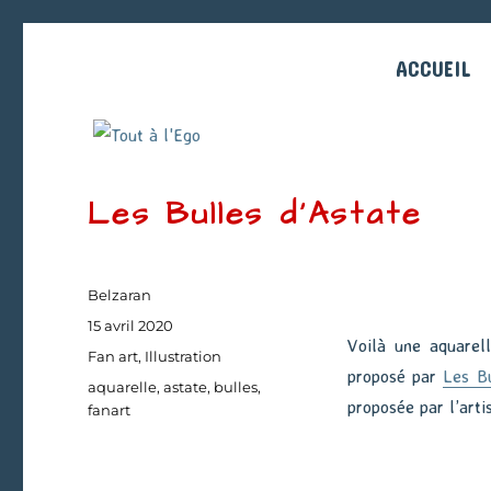
ACCUEIL
Les Bulles d’Astate
Auteur
Belzaran
Publié
15 avril 2020
Voilà une aquarel
le
Catégories
Fan art
,
Illustration
proposé par
Les Bu
Étiquettes
aquarelle
,
astate
,
bulles
,
proposée par l’artis
fanart