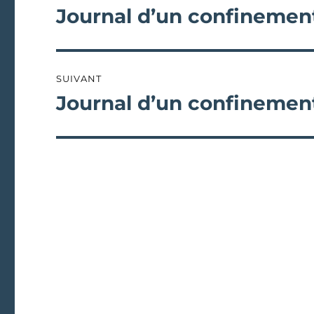
de
Journal d’un confinement
Publication
précédente :
l’article
SUIVANT
Journal d’un confinement
Publication
suivante :