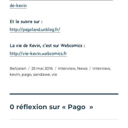
de-kevin
Et le suivre sur :
http://pagoland.unblog.fr/
La vie de Kevin, c’est sur Webcomics :
http://vie-kevin.webcomics.fr
Auteur
Publié
Catégories
Étiquettes
Belzaran
25 mai 2016
Interview
,
News
interview
,
le
kevin
,
pago
,
sandawe
,
vie
0 réflexion sur « Pago »