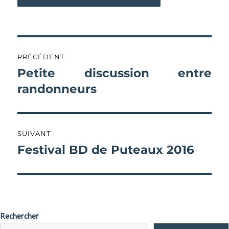
Navigation
PRÉCÉDENT
de
Petite discussion entre
Publication
précédente :
randonneurs
l’article
SUIVANT
Festival BD de Puteaux 2016
Publication
suivante :
Rechercher