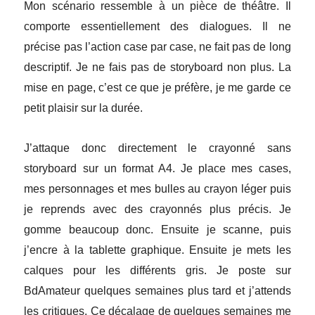
Mon scénario ressemble à un pièce de théâtre. I
l
comporte essentiellement des dialogues. I
l ne
précise
pas
l’action case par case,
ne fait pas de long
descriptif
. Je n
e fais pas
de storyboard non plus. La
mise en page, c’est
ce que je préfère, je me garde ce
petit plaisir sur la durée.
J’attaque donc directement le crayonné sans
storyboard sur un format A4. Je place mes cases,
mes personnage
s
et mes bulles au crayon léger puis
je reprend
s
avec des crayonnés plus précis.
Je
gomme beaucoup donc.
Ensuite je scanne, puis
j’encre à la tablette graphique. Ensuite je mets les
calques pour les différents gris. Je poste sur
BdAmateur quelques semaines plus tard et j’attends
les critiques. Ce décalage de q
uel
ques semaines me