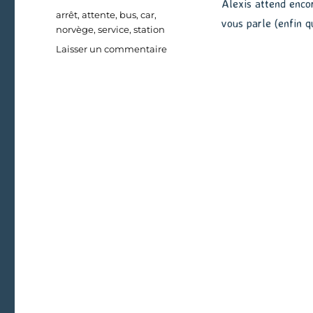
Alexis attend encor
Étiquettes
arrêt
,
attente
,
bus
,
car
,
vous parle (enfin q
norvège
,
service
,
station
sur
Laisser un commentaire
En
attendant
le
bus