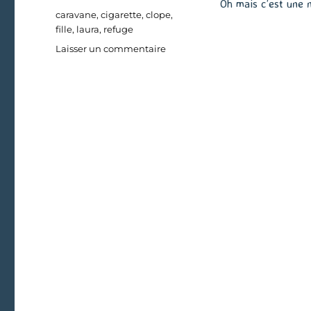
Oh mais c’est une n
Étiquettes
caravane
,
cigarette
,
clope
,
fille
,
laura
,
refuge
sur
Laisser un commentaire
Une
soirée
au
refuge