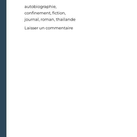
Étiquettes
autobiographie
,
confinement
,
fiction
,
journal
,
roman
,
thaïlande
sur
Laisser un commentaire
Journal
d’un
confinement
–
Jour
30