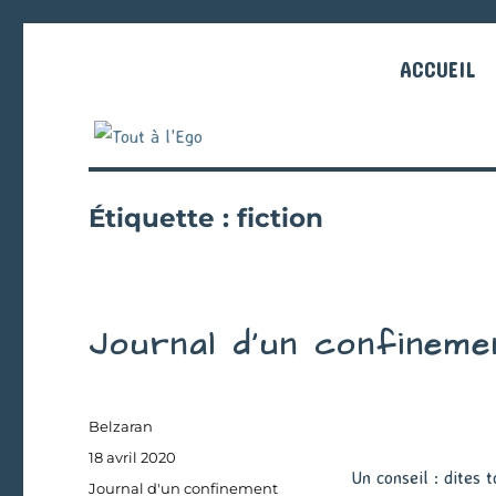
ACCUEIL
Étiquette :
fiction
Journal d’un confineme
Auteur
Belzaran
Publié
18 avril 2020
Un conseil : dites t
le
Catégories
Journal d'un confinement