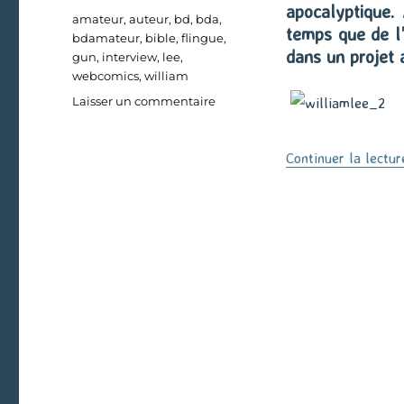
apocalyptique. 
Étiquettes
amateur
,
auteur
,
bd
,
bda
,
temps que de l’
bdamateur
,
bible
,
flingue
,
dans un projet 
gun
,
interview
,
lee
,
webcomics
,
william
sur
Laisser un commentaire
William
Lee
Continuer la lectur