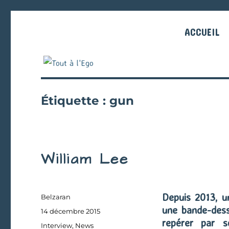
ACCUEIL
Étiquette :
gun
William Lee
Depuis 2013, u
Auteur
Belzaran
une bande-dessi
Publié
14 décembre 2015
repérer par s
le
Catégories
Interview
,
News