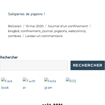
Saloperies de pigeons !
Auteur
Publié
Catégories
Étiquett
Belzaran
15 mai 2020
Journal d'un confinement
le
blogbd
,
confinement
,
journal
,
pigeons
,
webcomics
,
sur
zombies
Laisser un commentaire
Journal
d’un
confinement
–
Rechercher
Jour
RECHERCHER
57
août 2026