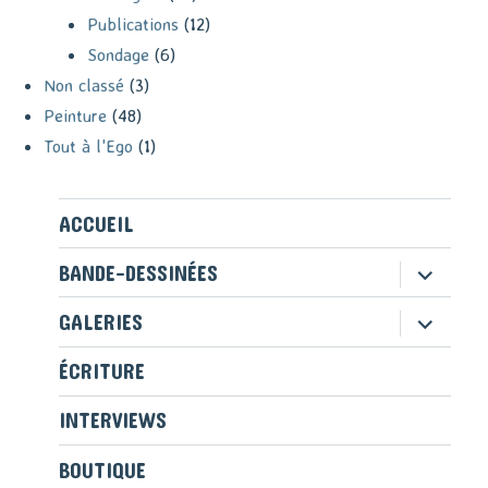
Publications
(12)
Sondage
(6)
Non classé
(3)
Peinture
(48)
Tout à l'Ego
(1)
ACCUEIL
ouvrir
BANDE-DESSINÉES
le
sous-
ouvrir
GALERIES
menu
le
sous-
ÉCRITURE
menu
INTERVIEWS
BOUTIQUE