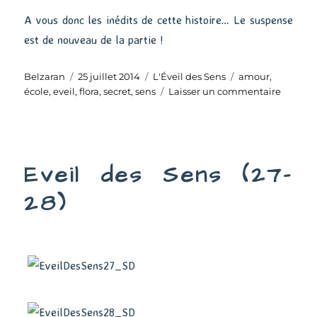
A vous donc les inédits de cette histoire… Le suspense
est de nouveau de la partie !
Auteur
Publié
Catégories
Étiquettes
Belzaran
25 juillet 2014
L'Éveil des Sens
amour
,
le
sur
école
,
eveil
,
flora
,
secret
,
sens
Laisser un commentaire
Eveil
des
Sens
(29-
Eveil des Sens (27-
30)
28)