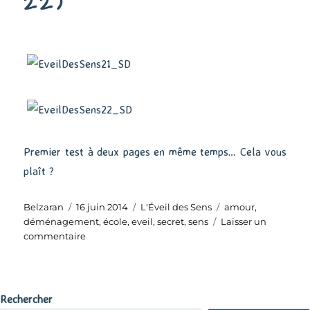
22)
Premier test à deux pages en même temps… Cela vous
plaît ?
Auteur
Publié
Catégories
Étiquettes
Belzaran
16 juin 2014
L'Éveil des Sens
amour
,
le
déménagement
,
école
,
eveil
,
secret
,
sens
Laisser un
sur
commentaire
Eveil
des
Sens
(21-
Rechercher
22)