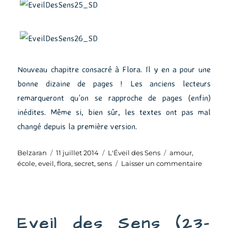
Nouveau chapitre consacré à Flora. Il y en a pour une
bonne dizaine de pages ! Les anciens lecteurs
remarqueront qu’on se rapproche de pages (enfin)
inédites. Même si, bien sûr, les textes ont pas mal
changé depuis la première version.
Auteur
Publié
Catégories
Étiquettes
Belzaran
11 juillet 2014
L'Éveil des Sens
amour
,
le
sur
école
,
eveil
,
flora
,
secret
,
sens
Laisser un commentaire
Eveil
des
Sens
(25-
Eveil des Sens (23-
26)