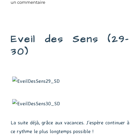
sur
un commentaire
Eveil
des
Sens
(31-
Eveil des Sens (29-
34)
30)
La suite déjà, grâce aux vacances. J’espère continuer à
ce rythme le plus longtemps possible !