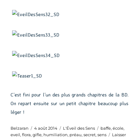
C’est fini pour l’un des plus grands chapitres de la BD.
On repart ensuite sur un petit chapitre beaucoup plus
léger !
Auteur
Publié
Catégories
Étiquettes
Belzaran
4 août 2014
L'Éveil des Sens
baffe
,
école
,
le
eveil
,
flora
,
gifle
,
humiliation
,
préau
,
secret
,
sens
Laisser