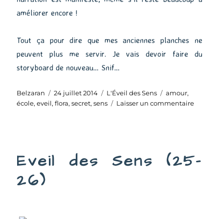
améliorer encore !
Tout ça pour dire que mes anciennes planches ne
peuvent plus me servir. Je vais devoir faire du
storyboard de nouveau… Snif…
Auteur
Publié
Catégories
Étiquettes
Belzaran
24 juillet 2014
L'Éveil des Sens
amour
,
le
sur
école
,
eveil
,
flora
,
secret
,
sens
Laisser un commentaire
Eveil
des
Sens
(27-
Eveil des Sens (25-
28)
26)