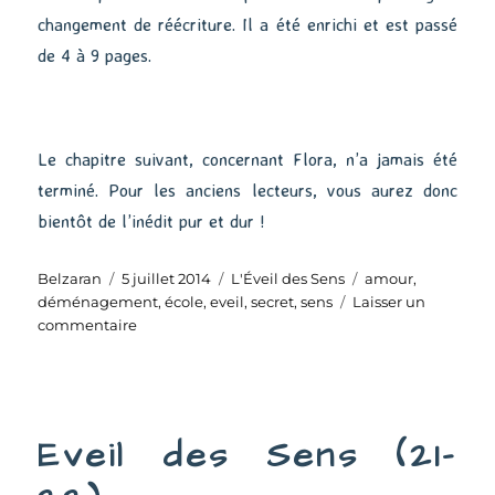
changement de réécriture. Il a été enrichi et est passé
de 4 à 9 pages.
Le chapitre suivant, concernant Flora, n’a jamais été
terminé. Pour les anciens lecteurs, vous aurez donc
bientôt de l’inédit pur et dur !
Auteur
Publié
Catégories
Étiquettes
Belzaran
5 juillet 2014
L'Éveil des Sens
amour
,
le
déménagement
,
école
,
eveil
,
secret
,
sens
Laisser un
sur
commentaire
Eveil
des
Sens
(23-
Eveil des Sens (21-
24)