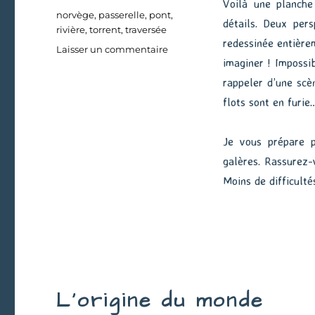
Voilà une planch
Étiquettes
norvège
,
passerelle
,
pont
,
détails. Deux per
rivière
,
torrent
,
traversée
redessinée entière
sur
Laisser un commentaire
imaginer ! Impossi
Un
torrent
rappeler d’une sc
d’émotions
flots sont en furie
Je vous prépare p
galères. Rassurez-
Moins de difficulté
L’origine du monde