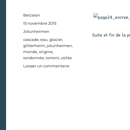
Auteur
Belzaran
Publié
15 novembre 2015
le
Catégories
Jotunheimen
Suite et fin de la 
Étiquettes
cascade
,
eau
,
glacier
,
glitterheim
,
jotunheimen
,
monde
,
origine
,
randonnée
,
torrent
,
vallée
sur
Laisser un commentaire
L’origine
du
monde