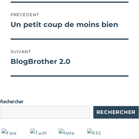
Navigation
PRÉCÉDENT
de
Un petit coup de moins bien
Publication
précédente :
l’article
SUIVANT
BlogBrother 2.0
Publication
suivante :
Rechercher
RECHERCHER