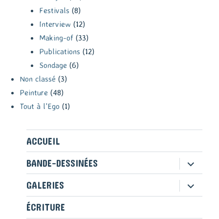
Festivals
(8)
Interview
(12)
Making-of
(33)
Publications
(12)
Sondage
(6)
Non classé
(3)
Peinture
(48)
Tout à l'Ego
(1)
ACCUEIL
ouvrir
BANDE-DESSINÉES
le
sous-
ouvrir
GALERIES
menu
le
sous-
ÉCRITURE
menu