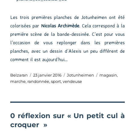
Les trois premières planches de Jotunheimen ont été
colorisées par
Nicolas Archimède
. Cela correspond à la
première scène de la bande-dessinée. C’est pour vous
l’occasion de vous replonger dans les premières
planches, avec un dessin d’Alexis un peu différent de
comment il est aujourd’hui…
Auteur
Publié
Catégories
Étiquettes
Belzaran
23 janvier 2016
Jotunheimen
magasin
,
le
marche
,
randonnée
,
sport
,
vendeuse
0 réflexion sur « Un petit cul à
croquer »