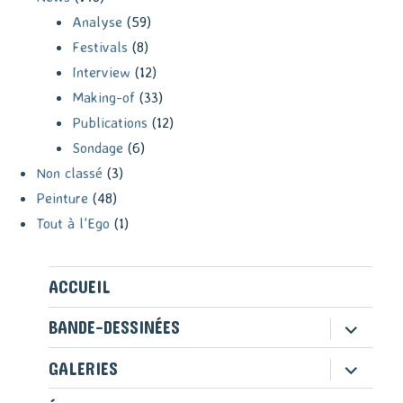
Analyse
(59)
Festivals
(8)
Interview
(12)
Making-of
(33)
Publications
(12)
Sondage
(6)
Non classé
(3)
Peinture
(48)
Tout à l'Ego
(1)
ACCUEIL
ouvrir
BANDE-DESSINÉES
le
sous-
ouvrir
GALERIES
menu
le
sous-