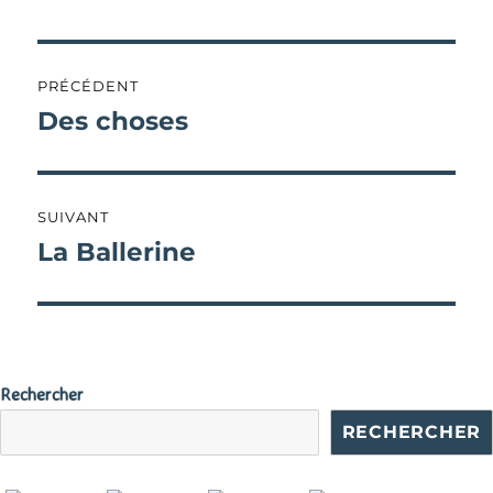
Navigation
PRÉCÉDENT
de
Des choses
Publication
précédente :
l’article
SUIVANT
La Ballerine
Publication
suivante :
Rechercher
RECHERCHER