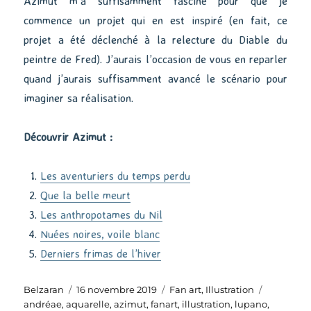
Azimut m’a suffisamment fasciné pour que je
commence un projet qui en est inspiré (en fait, ce
projet a été déclenché à la relecture du Diable du
peintre de Fred). J’aurais l’occasion de vous en reparler
quand j’aurais suffisamment avancé le scénario pour
imaginer sa réalisation.
Découvrir Azimut :
Les aventuriers du temps perdu
Que la belle meurt
Les anthropotames du Nil
Nuées noires, voile blanc
Derniers frimas de l’hiver
Auteur
Publié
Catégories
Étiquette
Belzaran
16 novembre 2019
Fan art
,
Illustration
le
andréae
,
aquarelle
,
azimut
,
fanart
,
illustration
,
lupano
,