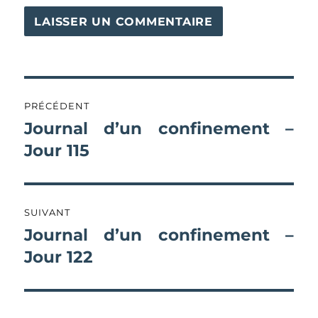
Navigation
PRÉCÉDENT
de
Journal d’un confinement –
Publication
précédente :
Jour 115
l’article
SUIVANT
Journal d’un confinement –
Publication
suivante :
Jour 122