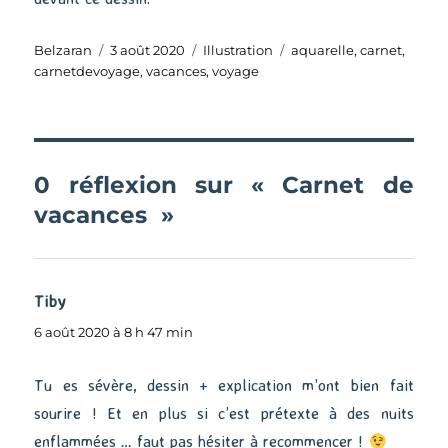
Auteur
Publié
Catégories
Étiquettes
Belzaran
3 août 2020
Illustration
aquarelle
,
carnet
,
le
carnetdevoyage
,
vacances
,
voyage
0 réflexion sur « Carnet de
vacances »
Tiby
dit :
6 août 2020 à 8 h 47 min
Tu es sévère, dessin + explication m’ont bien fait
sourire ! Et en plus si c’est prétexte à des nuits
enflammées … faut pas hésiter à recommencer !