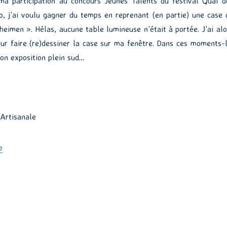
ma participation au concours Jeunes Talents du festival Quai d
o, j’ai voulu gagner du temps en reprenant (en partie) une case 
eimen ». Hélas, aucune table lumineuse n’était à portée. J’ai alo
our faire (re)dessiner la case sur ma fenêtre. Dans ces moments-l
son exposition plein sud…
de « Une table lumineuse artisanale »
e