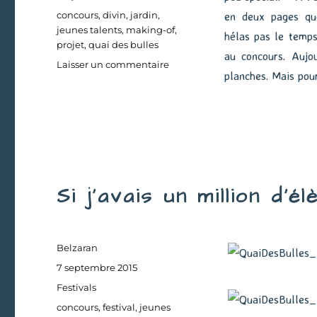
Étiquettes
concours
,
divin
,
jardin
,
en deux pages que
jeunes talents
,
making-of
,
hélas pas le temps
projet
,
quai des bulles
au concours. Aujou
sur
Laisser un commentaire
planches. Mais pou
Un
jardin
divin
–
Présentation
Si j’avais un million d’él
Auteur
Belzaran
Publié
7 septembre 2015
le
Catégories
Festivals
Étiquettes
concours
,
festival
,
jeunes