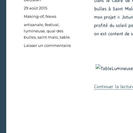
Dans le cadre de 
Publié
29 août 2015
bulles à Saint Mal
le
Catégories
Making-of
,
News
mon projet « Jotunh
Étiquettes
artisanale
,
festival
,
profité du soleil p
lumineuse
,
quai des
on est content de 
bulles
,
saint malo
,
table
sur
Laisser un commentaire
Une
table
lumineuse
artisanale
Continuer la lectur