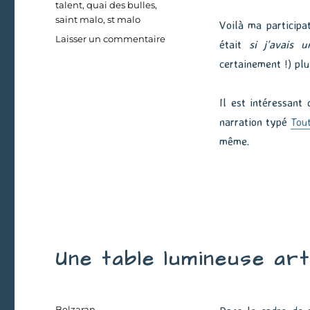
talent
,
quai des bulles
,
saint malo
,
st malo
Voilà ma participa
sur
Laisser un commentaire
était
si j’avais 
Si
certainement !) plu
j’avais
un
million
Il est intéressant
d’élèves
narration typé
Tout
même.
Une table lumineuse art
Auteur
Belzaran