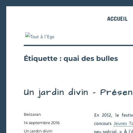
ACCUEIL
Étiquette :
quai des bulles
Un jardin divin – Présen
Auteur
Belzaran
En 2012, le festiv
Publié
14 septembre 2016
concours
Jeunes Ta
le
Catégories
Un jardin divin
peu spécial. » À l’