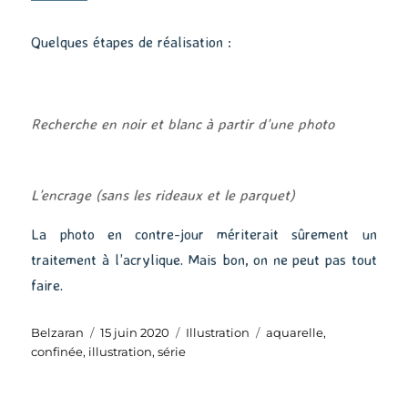
Quelques étapes de réalisation :
Recherche en noir et blanc à partir d’une photo
L’encrage (sans les rideaux et le parquet)
La photo en contre-jour mériterait sûrement un
traitement à l’acrylique. Mais bon, on ne peut pas tout
faire.
Auteur
Publié
Catégories
Étiquettes
Belzaran
15 juin 2020
Illustration
aquarelle
,
le
confinée
,
illustration
,
série