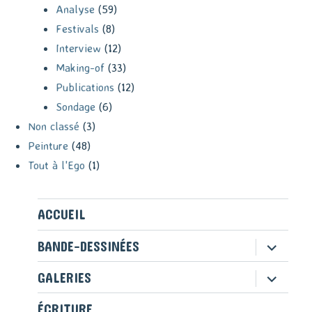
Analyse
(59)
Festivals
(8)
Interview
(12)
Making-of
(33)
Publications
(12)
Sondage
(6)
Non classé
(3)
Peinture
(48)
Tout à l'Ego
(1)
ACCUEIL
ouvrir
BANDE-DESSINÉES
le
sous-
ouvrir
GALERIES
menu
le
sous-
ÉCRITURE