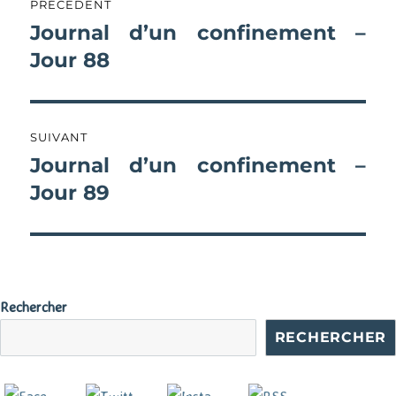
PRÉCÉDENT
de
Journal d’un confinement –
Publication
précédente :
Jour 88
l’article
SUIVANT
Journal d’un confinement –
Publication
suivante :
Jour 89
Rechercher
RECHERCHER