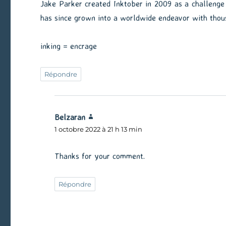
Jake Parker created Inktober in 2009 as a challenge t
has since grown into a worldwide endeavor with thous
inking = encrage
Répondre
Belzaran
dit :
1 octobre 2022 à 21 h 13 min
Thanks for your comment.
Répondre