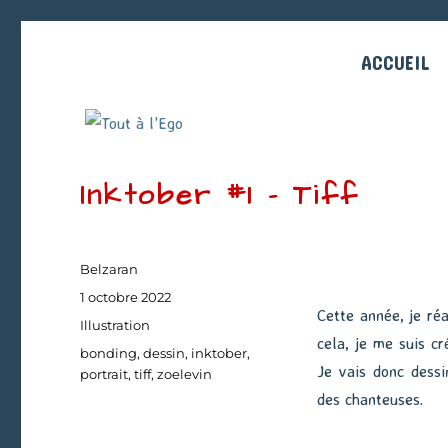
ACCUEIL
Inktober #1 – Tiff
Auteur
Belzaran
Publié
1 octobre 2022
Cette année, je réa
le
Catégories
Illustration
cela, je me suis cr
Étiquettes
bonding
,
dessin
,
inktober
,
Je vais donc dessi
portrait
,
tiff
,
zoelevin
des chanteuses.