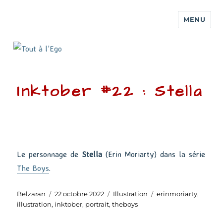
MENU
Inktober #22 : Stella
Le personnage de
Stella
(Erin Moriarty) dans la série
The Boys
.
Auteur
Publié
Catégories
Étiquettes
Belzaran
22 octobre 2022
Illustration
erinmoriarty
,
le
illustration
,
inktober
,
portrait
,
theboys