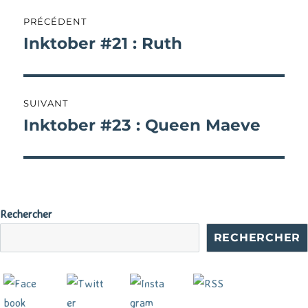
Navigation
PRÉCÉDENT
de
Inktober #21 : Ruth
Publication
précédente :
l’article
SUIVANT
Inktober #23 : Queen Maeve
Publication
suivante :
Rechercher
RECHERCHER