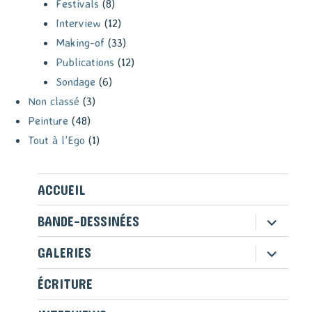
Festivals
(8)
Interview
(12)
Making-of
(33)
Publications
(12)
Sondage
(6)
Non classé
(3)
Peinture
(48)
Tout à l'Ego
(1)
ACCUEIL
ouvrir
BANDE-DESSINÉES
le
sous-
ouvrir
GALERIES
menu
le
sous-
ÉCRITURE
menu