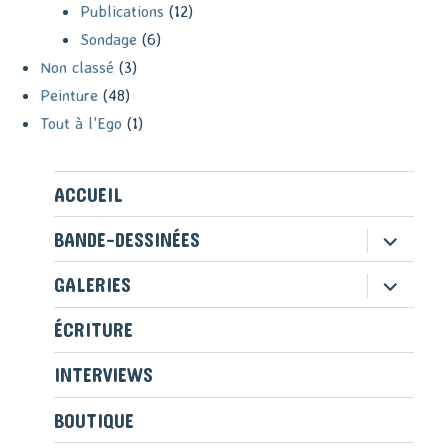
Publications
(12)
Sondage
(6)
Non classé
(3)
Peinture
(48)
Tout à l'Ego
(1)
ACCUEIL
ouvrir
BANDE-DESSINÉES
le
sous-
ouvrir
GALERIES
menu
le
sous-
ÉCRITURE
menu
INTERVIEWS
BOUTIQUE