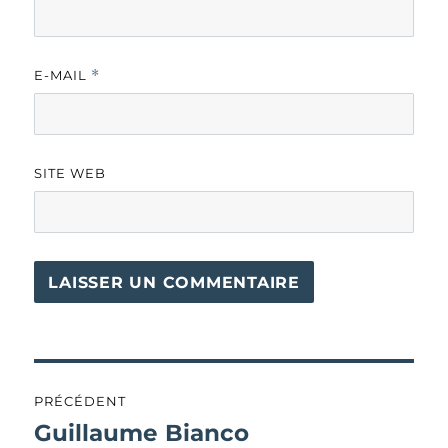
E-MAIL
*
SITE WEB
Navigation
PRÉCÉDENT
de
Guillaume Bianco
Publication