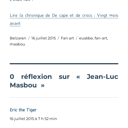
Lire la chronique de De cape et de crocs : Vingt mois
avant
Auteur
Publié
Catégories
Étiquettes
Belzaran
16 juillet 2015
Fan art
eusèbe
,
fan-art
,
le
masbou
0 réflexion sur « Jean-Luc
Masbou »
Eric the Tiger
dit :
16 juillet 2015 à 7 h 52 min