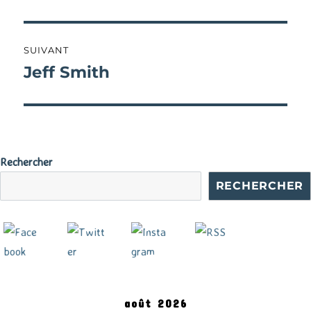
précédente :
l’article
SUIVANT
Jeff Smith
Publication
suivante :
Rechercher
RECHERCHER
août 2026