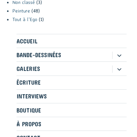
Non classé
(3)
Peinture
(48)
Tout à l'Ego
(1)
ACCUEIL
ouvrir
BANDE-DESSINÉES
le
sous-
ouvrir
GALERIES
menu
le
sous-
ÉCRITURE
menu
INTERVIEWS
BOUTIQUE
À PROPOS