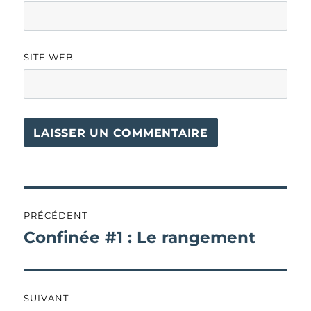
SITE WEB
Navigation
PRÉCÉDENT
de
Confinée #1 : Le rangement
Publication
précédente :
l’article
SUIVANT