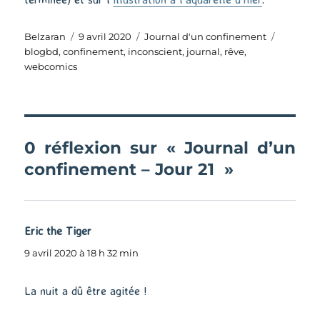
Auteur
Publié
Catégories
Étiquett
Belzaran
9 avril 2020
Journal d'un confinement
le
blogbd
,
confinement
,
inconscient
,
journal
,
rêve
,
webcomics
0 réflexion sur « Journal d’un
confinement – Jour 21 »
Eric the Tiger
dit :
9 avril 2020 à 18 h 32 min
La nuit a dû être agitée !