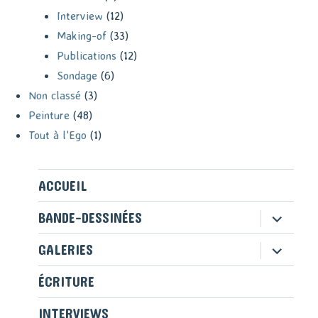
Interview
(12)
Making-of
(33)
Publications
(12)
Sondage
(6)
Non classé
(3)
Peinture
(48)
Tout à l'Ego
(1)
ACCUEIL
ouvrir
BANDE-DESSINÉES
le
sous-
ouvrir
GALERIES
menu
le
sous-
ÉCRITURE
menu
INTERVIEWS