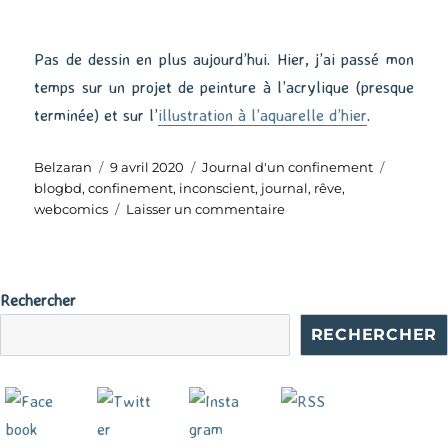
Pas de dessin en plus aujourd’hui. Hier, j’ai passé mon
temps sur un projet de peinture à l’acrylique (presque
terminée) et sur l’
illustration à l’aquarelle d’hier
.
Auteur
Publié
Catégories
Étiquett
Belzaran
9 avril 2020
Journal d'un confinement
le
blogbd
,
confinement
,
inconscient
,
journal
,
rêve
,
sur
webcomics
Laisser un commentaire
Journal
d’un
confinement
–
Rechercher
Jour
RECHERCHER
21