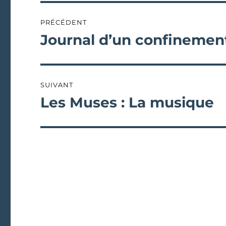
Navigation
PRÉCÉDENT
de
Journal d’un confinement
Publication
précédente :
l’article
SUIVANT
Les Muses : La musique
Publication
suivante :