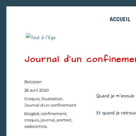
ACCUEIL
Journal d’un confineme
Auteur
Belzaran
Publié
26 avril 2020
Quand je m’ennuie s
le
Catégories
Croquis
,
Illustration
,
Journal d'un confinement
Et quand je retrouv
Étiquettes
blogbd
,
confinement
,
croquis
,
journal
,
portrait
,
webcomics