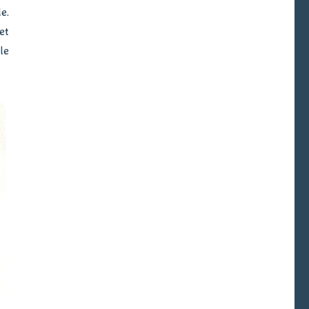
e.
et
le