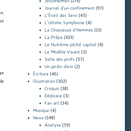
Jotunheimen
(179)
Journal d'un confinement
(97)
n.
L'Éveil des Sens
(45)
st
L'Ultime Symphonie
(4)
La Chasseuse d'Hommes
(13)
La Prépa
(103)
Le Huitième péché capital
(4)
Le Modèle Vivant
(3)
Salle des profs
(57)
Un jardin divin
(2)
et
Écriture
(46)
Illustration
(302)
de
Croquis
(38)
Dédicace
(3)
Fan art
(34)
Musique
(4)
News
(148)
Analyse
(59)