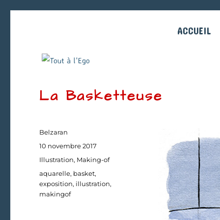
ACCUEIL
La Basketteuse
Auteur
Belzaran
Publié
10 novembre 2017
le
Catégories
Illustration
,
Making-of
Étiquettes
aquarelle
,
basket
,
exposition
,
illustration
,
makingof