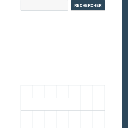
RECHERCHER
août 2026
L
M
M
J
V
S
D
1
2
3
4
5
6
7
8
9