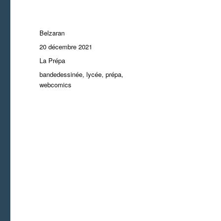
Auteur
Belzaran
Publié
20 décembre 2021
le
Catégories
La Prépa
Étiquettes
bandedessinée
,
lycée
,
prépa
,
webcomics