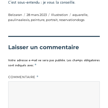
C’est sous-entendu : je vous la conseille.
Auteur
Publié
Catégories
Étiquettes
Belzaran
28 mars 2023
Illustration
aquarelle
,
le
paulinaalexis
,
peinture
,
portrait
,
reservationdogs
Laisser un commentaire
Votre adresse e-mail ne sera pas publiée.
Les champs obligatoires
sont indiqués avec
*
COMMENTAIRE
*