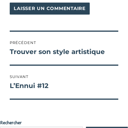
Navigation
PRÉCÉDENT
de
Trouver son style artistique
Publication
précédente :
l’article
SUIVANT
L’Ennui #12
Publication
suivante :
Rechercher