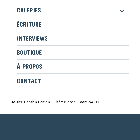
le
sous-
ouvrir
GALERIES
menu
le
sous-
ÉCRITURE
menu
INTERVIEWS
BOUTIQUE
À PROPOS
CONTACT
Un site Garehn Edition - Thème Zorn - Version 0.1