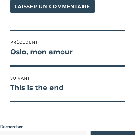
Navigation
PRÉCÉDENT
de
Oslo, mon amour
Publication
précédente :
l’article
SUIVANT
This is the end
Publication
suivante :
Rechercher