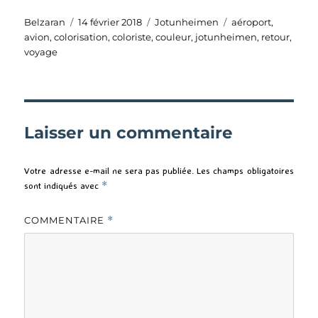
Auteur
Publié
Catégories
Étiquettes
Belzaran
14 février 2018
Jotunheimen
aéroport
,
le
avion
,
colorisation
,
coloriste
,
couleur
,
jotunheimen
,
retour
,
voyage
Laisser un commentaire
Votre adresse e-mail ne sera pas publiée.
Les champs obligatoires
sont indiqués avec
*
COMMENTAIRE
*