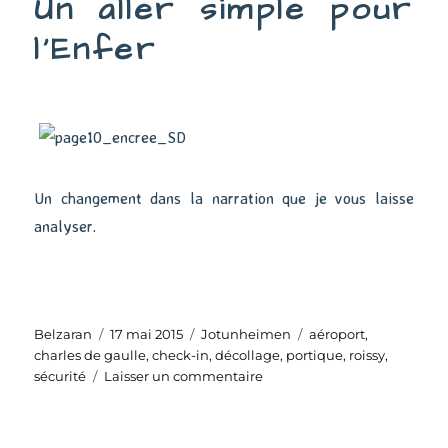
Un aller simple pour
l’Enfer
Un changement dans la narration que je vous laisse
analyser.
Auteur
Publié
Catégories
Étiquettes
Belzaran
17 mai 2015
Jotunheimen
aéroport
,
le
charles de gaulle
,
check-in
,
décollage
,
portique
,
roissy
,
sur
sécurité
Laisser un commentaire
Un
aller
simple