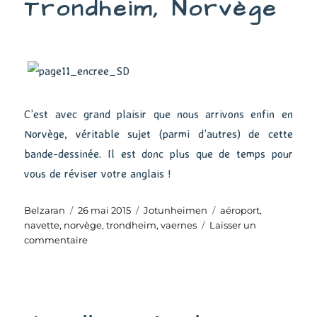
Trondheim, Norvège
C’est avec grand plaisir que nous arrivons enfin en
Norvège, véritable sujet (parmi d’autres) de cette
bande-dessinée. Il est donc plus que de temps pour
vous de réviser votre anglais !
Auteur
Publié
Catégories
Étiquettes
Belzaran
26 mai 2015
Jotunheimen
aéroport
,
le
navette
,
norvège
,
trondheim
,
vaernes
Laisser un
sur
commentaire
Trondheim,
Norvège