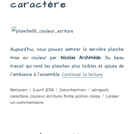
caractère
Aujourd’hui, vous pouvez admirer la dernière planche
mise en couleur par
Nicolas Archimède
. Du beau
travail qui rend les planches plus lisibles et ajoute de
de « Une police
l’ambiance à l’ensemble.
Continuer la lecture
Auteur
Publié
Catégories
Étiquettes
Belzaran
5 avril 2016
Jotunheimen
aéroport
,
le
caractère
,
couleur
,
écriture
,
fonte
,
police
,
roissy
Laisser
sur
un commentaire
Une
police
de
caractère