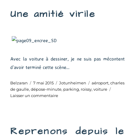
pour
Une amitié virile
l’Enfer
Avec la voiture à dessiner, je ne suis pas mécontent
d’avoir terminé cette scène…
Auteur
Publié
Catégories
Étiquettes
Belzaran
7 mai 2015
Jotunheimen
aéroport
,
charles
le
de gaulle
,
dépose-minute
,
parking
,
roissy
,
voiture
sur
Laisser un commentaire
Une
amitié
virile
Reprenons depuis le