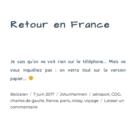
au
bercail
Retour en France
Je sais qu’on ne voit rien sur le téléphone… Mais ne
vous inquiétez pas : on verra tout sur la version
papier…
Auteur
Publié
Catégories
Étiquettes
Belzaran
7 juin 2017
Jotunheimen
aéroport
,
CDG
,
le
charles de gaulle
,
france
,
paris
,
roissy
,
voyage
Laisser un
sur
commentaire
Retour
en
France