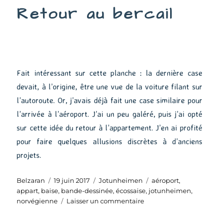
Retour au bercail
Fait intéressant sur cette planche : la dernière case
devait, à l’origine, être une vue de la voiture filant sur
l’autoroute. Or, j’avais déjà fait une case similaire pour
l’arrivée à l’aéroport. J’ai un peu galéré, puis j’ai opté
sur cette idée du retour à l’appartement. J’en ai profité
pour faire quelques allusions discrètes à d’anciens
projets.
Auteur
Publié
Catégories
Étiquettes
Belzaran
19 juin 2017
Jotunheimen
aéroport
,
le
appart
,
baise
,
bande-dessinée
,
écossaise
,
jotunheimen
,
sur
norvégienne
Laisser un commentaire
Retour