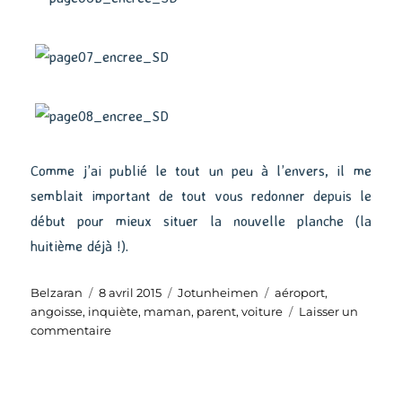
Comme j’ai publié le tout un peu à l’envers, il me
semblait important de tout vous redonner depuis le
début pour mieux situer la nouvelle planche (la
huitième déjà !).
Auteur
Publié
Catégories
Étiquettes
Belzaran
8 avril 2015
Jotunheimen
aéroport
,
le
angoisse
,
inquiète
,
maman
,
parent
,
voiture
Laisser un
sur
commentaire
Reprenons
depuis
le