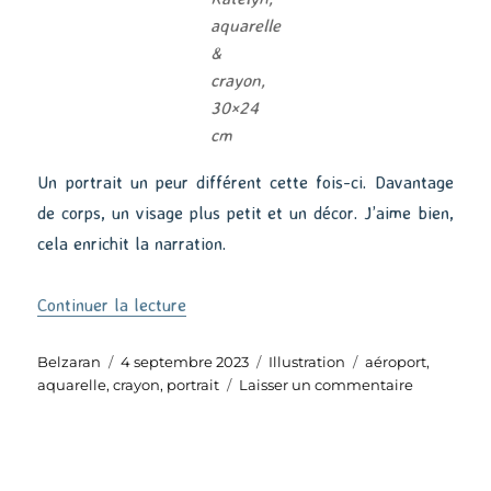
aquarelle
&
crayon,
30×24
cm
Un portrait un peur différent cette fois-ci. Davantage
de corps, un visage plus petit et un décor. J’aime bien,
cela enrichit la narration.
de « Katelyn »
Continuer la lecture
Auteur
Publié
Catégories
Étiquettes
Belzaran
4 septembre 2023
Illustration
aéroport
,
le
sur
aquarelle
,
crayon
,
portrait
Laisser un commentaire
Katelyn