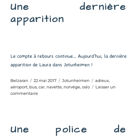
Une dernière
apparition
Le compte à rebours continue… Aujourd’hui, la dernière
apparition de Laura dans Jotunheimen !
Auteur
Publié
Catégories
Étiquettes
Belzaran
22 mai 2017
Jotunheimen
adieux
,
le
aéroport
,
bus
,
car
,
navette
,
norvège
,
oslo
Laisser un
sur
commentaire
Une
dernière
apparition
Une police de