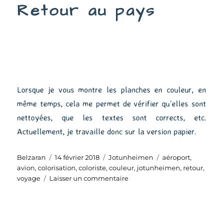
Retour au pays
Lorsque je vous montre les planches en couleur, en
même temps, cela me permet de vérifier qu’elles sont
nettoyées, que les textes sont corrects, etc.
Actuellement, je travaille donc sur la version papier.
Auteur
Publié
Catégories
Étiquettes
Belzaran
14 février 2018
Jotunheimen
aéroport
,
le
avion
,
colorisation
,
coloriste
,
couleur
,
jotunheimen
,
retour
,
sur
voyage
Laisser un commentaire
Retour
au
pays