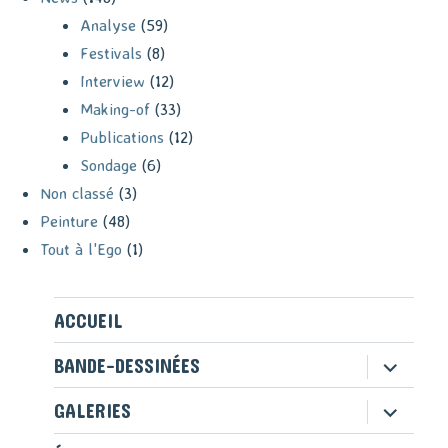
Analyse
(59)
Festivals
(8)
Interview
(12)
Making-of
(33)
Publications
(12)
Sondage
(6)
Non classé
(3)
Peinture
(48)
Tout à l'Ego
(1)
ACCUEIL
ouvrir
BANDE-DESSINÉES
le
sous-
ouvrir
GALERIES
menu
le
sous-