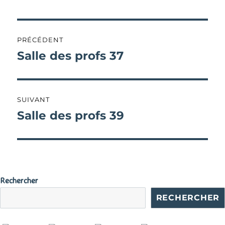
Navigation
PRÉCÉDENT
de
Salle des profs 37
Publication
précédente :
l’article
SUIVANT
Salle des profs 39
Publication
suivante :
Rechercher
RECHERCHER