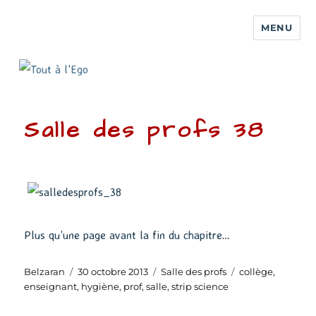
MENU
Salle des profs 38
Plus qu’une page avant la fin du chapitre…
Auteur
Publié
Catégories
Étiquettes
Belzaran
30 octobre 2013
Salle des profs
collège
,
le
enseignant
,
hygiène
,
prof
,
salle
,
strip science