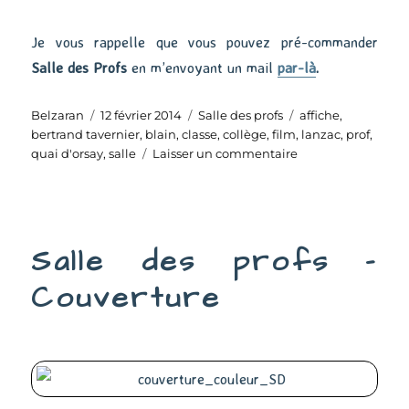
Je vous rappelle que vous pouvez pré-commander
Salle des Profs
en m’envoyant un mail
par-là
.
Auteur
Publié
Catégories
Étiquettes
Belzaran
12 février 2014
Salle des profs
affiche
,
le
bertrand tavernier
,
blain
,
classe
,
collège
,
film
,
lanzac
,
prof
,
sur
quai d'orsay
,
salle
Laisser un commentaire
Un
emploi
du
temps
Salle des profs –
de
ministre
Couverture