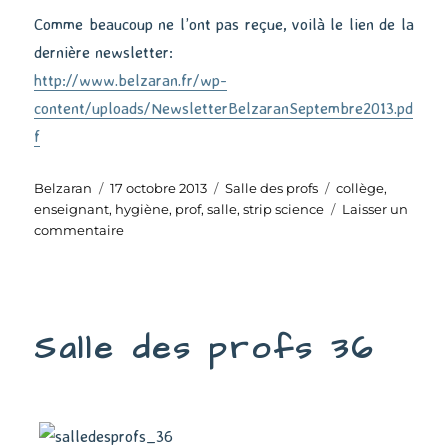
Comme beaucoup ne l’ont pas reçue, voilà le lien de la
dernière newsletter:
http://www.belzaran.fr/wp-
content/uploads/NewsletterBelzaranSeptembre2013.pd
f
Auteur
Publié
Catégories
Étiquettes
Belzaran
17 octobre 2013
Salle des profs
collège
,
le
enseignant
,
hygiène
,
prof
,
salle
,
strip science
Laisser un
sur
commentaire
Salle
des
profs
37
Salle des profs 36