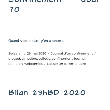
70
Quand y’en a plus, y’en a encore.
Auteur
Publié
Catégories
Étiquet
Belzaran
29 mai 2020
Journal d'un confinement
le
blogbd
,
cimetière
,
collège
,
confinement
,
journal
,
sur
pailleron
,
webcomics
Laisser un commentaire
Journal
d’un
confinement
–
Bilan 23hBD 2020
Jour
70