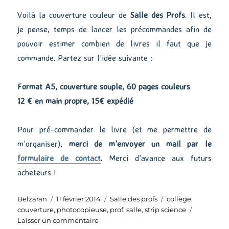
Voilà la couverture couleur de
Salle des Profs
. Il est,
je pense, temps de lancer les précommandes afin de
pouvoir estimer combien de livres il faut que je
commande. Partez sur l’idée suivante :
Format A5, couverture souple, 60 pages couleurs
12 € en main propre, 15€ expédié
Pour pré-commander le livre (et me permettre de
m’organiser),
merci de m’envoyer un mail par le
formulaire de contact
.
Merci d’avance aux futurs
acheteurs !
Auteur
Publié
Catégories
Étiquettes
Belzaran
11 février 2014
Salle des profs
collège
,
le
couverture
,
photocopieuse
,
prof
,
salle
,
strip science
sur
Laisser un commentaire