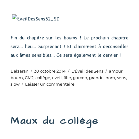
Fin du chapitre sur les boums ! Le prochain chapitre
sera… heu… Surprenant ! Et clairement à déconseiller
aux âmes sensibles… Ce sera également le dernier !
Auteur
Publié
Catégories
Étiquettes
Belzaran
30 octobre 2014
L'Éveil des Sens
amour
,
le
boum
,
CM2
,
collège
,
eveil
,
fille
,
garçon
,
grande
,
nom
,
sens
,
sur
slow
Laisser un commentaire
Eveil
des
Sens
(52)
Maux du collège