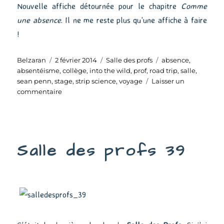
Nouvelle affiche détournée pour le chapitre
Comme
une absence
. Il ne me reste plus qu’une affiche à faire
!
Auteur
Publié
Catégories
Étiquettes
Belzaran
2 février 2014
Salle des profs
absence
,
le
absentéisme
,
collège
,
into the wild
,
prof
,
road trip
,
salle
,
sean penn
,
stage
,
strip science
,
voyage
Laisser un
sur
commentaire
Salle
des
profs
–
Salle des profs 39
Comme
une
absence
(2)