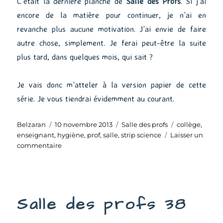
C’était la dernière planche de
Salle des Profs
. Si j’ai
encore de la matière pour continuer, je n’ai en
revanche plus aucune motivation. J’ai envie de faire
autre chose, simplement. Je ferai peut-être la suite
plus tard, dans quelques mois, qui sait ?
Je vais donc m’atteler à la version papier de cette
série. Je vous tiendrai évidemment au courant.
Auteur
Publié
Catégories
Étiquettes
Belzaran
10 novembre 2013
Salle des profs
collège
,
le
enseignant
,
hygiène
,
prof
,
salle
,
strip science
Laisser un
sur
commentaire
Salle
des
profs
39
Salle des profs 38