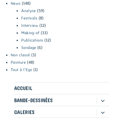
News
(148)
Analyse
(59)
Festivals
(8)
Interview
(12)
Making-of
(33)
Publications
(12)
Sondage
(6)
Non classé
(3)
Peinture
(48)
Tout à l'Ego
(1)
ACCUEIL
ouvrir
BANDE-DESSINÉES
le
sous-
ouvrir
GALERIES
menu
le