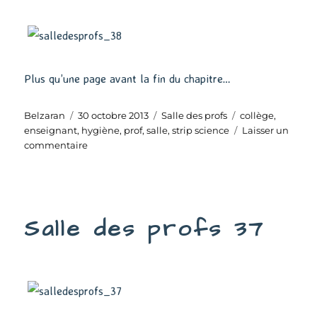
Plus qu’une page avant la fin du chapitre…
Auteur
Publié
Catégories
Étiquettes
Belzaran
30 octobre 2013
Salle des profs
collège
,
le
enseignant
,
hygiène
,
prof
,
salle
,
strip science
Laisser un
sur
commentaire
Salle
des
profs
38
Salle des profs 37