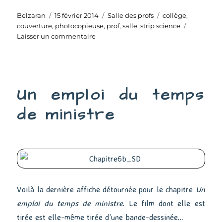
Auteur
Publié
Catégories
Étiquettes
Belzaran
15 février 2014
Salle des profs
collège
,
le
couverture
,
photocopieuse
,
prof
,
salle
,
strip science
sur
Laisser un commentaire
Salle
des
profs
–
Un emploi du temps
Couverture
(final)
de ministre
Voilà la dernière affiche détournée pour le chapitre
Un
emploi du temps de ministre
. Le film dont elle est
tirée est elle-même tirée d’une bande-dessinée…