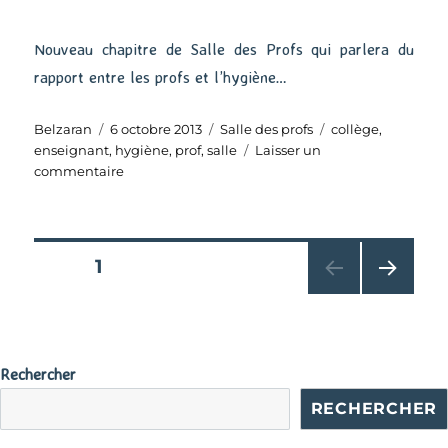
Nouveau chapitre de Salle des Profs qui parlera du
rapport entre les profs et l’hygiène…
Auteur
Publié
Catégories
Étiquettes
Belzaran
6 octobre 2013
Salle des profs
collège
,
le
enseignant
,
hygiène
,
prof
,
salle
Laisser un
sur
commentaire
Salle
des
profs
36
Pagination
PAGE
1
PAG
des
E
SUIV
publications
ANT
Rechercher
E
RECHERCHER