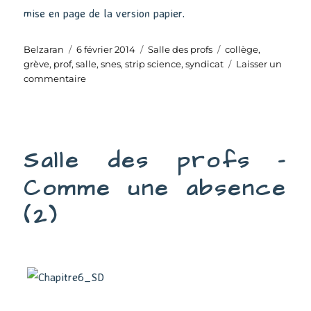
mise en page de la version papier.
Auteur
Publié
Catégories
Étiquettes
Belzaran
6 février 2014
Salle des profs
collège
,
le
grève
,
prof
,
salle
,
snes
,
strip science
,
syndicat
Laisser un
sur
commentaire
Salle
des
profs
–
Salle des profs –
Les
syndicats
Comme une absence
(2)