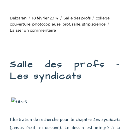
Auteur
Publié
Catégories
Étiquettes
Belzaran
10 février 2014
Salle des profs
collège
,
le
couverture
,
photocopieuse
,
prof
,
salle
,
strip science
sur
Laisser un commentaire
Salle
des
profs
–
Salle des profs –
Couverture
(N&B)
Les syndicats
Illustration de recherche pour le chapitre
Les syndicats
(jamais écrit, ni dessiné). Le dessin est intégré à la