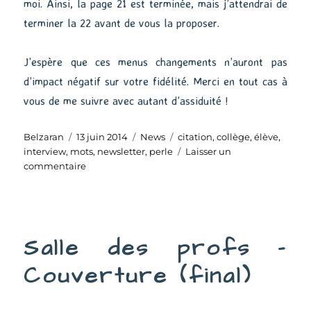
moi. Ainsi, la page 21 est terminée, mais j’attendrai de
terminer la 22 avant de vous la proposer.
J’espère que ces menus changements n’auront pas
d’impact négatif sur votre fidélité. Merci en tout cas à
vous de me suivre avec autant d’assiduité !
Auteur
Publié
Catégories
Étiquettes
Belzaran
13 juin 2014
News
citation
,
collège
,
élève
,
le
interview
,
mots
,
newsletter
,
perle
Laisser un
sur
commentaire
Maux
du
collège
Salle des profs –
Couverture (final)