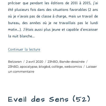
préciser que pendant les éditions de 2011 à 2015, j’ai
été plusieurs fois dans des situations favorables (2 ans
où je n’avais pas de classe à charge, mais un travail de
bureau, des années où je ne travaillais pas le lundi
matin…). J’étais aussi plus jeune et capable d’encaisser
la nuit blanche…
de « Bilan 23hBD 2020 »
Continuer la lecture
Auteur
Publié
Catégories
Étiquettes
Belzaran
2 avril 2020
23hBD
,
Bande-dessinée
le
23hBD
,
apocalypse
,
blogbd
,
collège
,
webcomics
Laisser
sur
un commentaire
Bilan
23hBD
2020
Eveil des Sens (52)