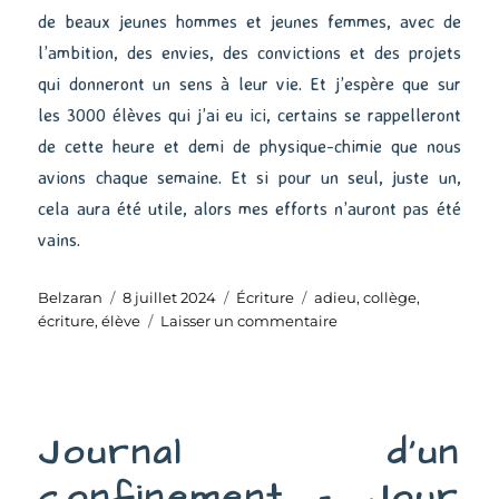
de beaux jeunes hommes et jeunes femmes, avec de
l’ambition, des envies, des convictions et des projets
qui donneront un sens à leur vie. Et j’espère que sur
les 3000 élèves qui j’ai eu ici, certains se rappelleront
de cette heure et demi de physique-chimie que nous
avions chaque semaine. Et si pour un seul, juste un,
cela aura été utile, alors mes efforts n’auront pas été
vains.
Auteur
Publié
Catégories
Étiquettes
Belzaran
8 juillet 2024
Écriture
adieu
,
collège
,
le
sur
écriture
,
élève
Laisser un commentaire
L’adieu
Journal d’un
confinement – Jour