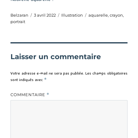
Auteur
Publié
Catégories
Étiquettes
Belzaran
3 avril 2022
Illustration
aquarelle
,
crayon
,
le
portrait
Laisser un commentaire
Votre adresse e-mail ne sera pas publiée.
Les champs obligatoires
sont indiqués avec
*
COMMENTAIRE
*