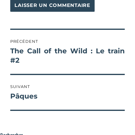
Navigation
PRÉCÉDENT
de
The Call of the Wild : Le train
Publication
précédente :
#2
l’article
SUIVANT
Pâques
Publication
suivante :
Rechercher