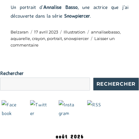
Un portrait d’
Annalise Basso
, une actrice que j’ai
découverte dans la série
Snowpiercer
.
Auteur
Publié
Catégories
Étiquettes
Belzaran
17 avril 2023
Illustration
annalisebasso
,
le
aquarelle
,
crayon
,
portrait
,
snowpiercer
Laisser un
sur
commentaire
Annalise
Rechercher
RECHERCHER
août 2026