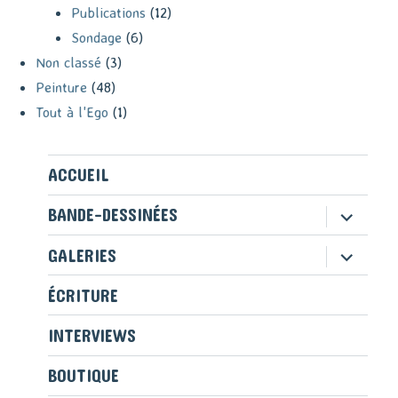
Publications
(12)
Sondage
(6)
Non classé
(3)
Peinture
(48)
Tout à l'Ego
(1)
ACCUEIL
ouvrir
BANDE-DESSINÉES
le
sous-
ouvrir
GALERIES
menu
le
sous-
ÉCRITURE
menu
INTERVIEWS
BOUTIQUE