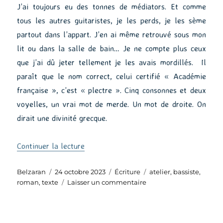
J’ai toujours eu des tonnes de médiators. Et comme
tous les autres guitaristes, je les perds, je les sème
partout dans l’appart. J’en ai même retrouvé sous mon
lit ou dans la salle de bain… Je ne compte plus ceux
que j’ai dû jeter tellement je les avais mordillés. Il
paraît que le nom correct, celui certifié « Académie
française », c’est « plectre ». Cinq consonnes et deux
voyelles, un vrai mot de merde. Un mot de droite. On
dirait une divinité grecque.
de « Brocante intime »
Continuer la lecture
Auteur
Publié
Catégories
Étiquettes
Belzaran
24 octobre 2023
Écriture
atelier
,
bassiste
,
le
sur
roman
,
texte
Laisser un commentaire
Brocante
intime