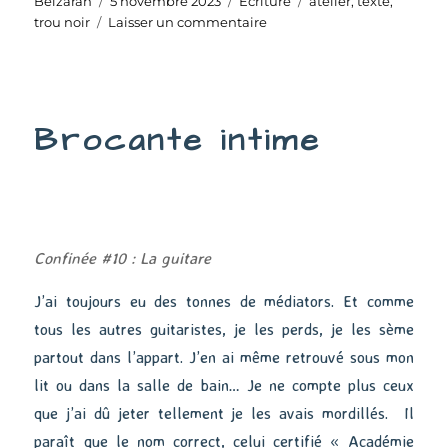
Auteur
Publié
Catégories
Étiquettes
Belzaran
5 novembre 2023
Écriture
atelier
,
texte
,
le
sur
trou noir
Laisser un commentaire
Et
si…
Brocante intime
Confinée #10 : La guitare
J’ai toujours eu des tonnes de médiators. Et comme
tous les autres guitaristes, je les perds, je les sème
partout dans l’appart. J’en ai même retrouvé sous mon
lit ou dans la salle de bain… Je ne compte plus ceux
que j’ai dû jeter tellement je les avais mordillés. Il
paraît que le nom correct, celui certifié « Académie