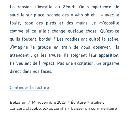
La tension s’installe au Zénith. On s’impatiente. Je
sautille sur place, scande des « who oh oh ! » avec la
foule, tape des pieds et des mains. Je m’égosille
comme si ça allait change quelque chose. Qu’est-ce
qu’ils foutent, bordel ? Les roadies ont quitté la scène.
J’imagine le groupe en train de nous observer. Ils
attendent ; ça les amuse. Ils soignent leur apparition.
Ils veulent de l’impact. Pas une excitation, un orgasme
direct dans nos faces.
de « Au Zénith »
Continuer la lecture
Auteur
Publié
Catégories
Étiquettes
Belzaran
14 novembre 2023
Écriture
atelier
,
le
sur
concert
,
placebo
,
texte
,
zenith
Laisser un commentaire
Au
Zénit