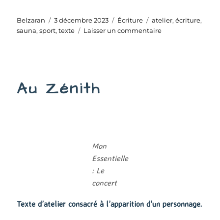
Auteur
Publié
Catégories
Étiquettes
Belzaran
3 décembre 2023
Écriture
atelier
,
écriture
,
le
sur
sauna
,
sport
,
texte
Laisser un commentaire
Le
jeu
Au Zénith
Mon
Essentielle
: Le
concert
Texte d’atelier consacré à l’apparition d’un personnage.