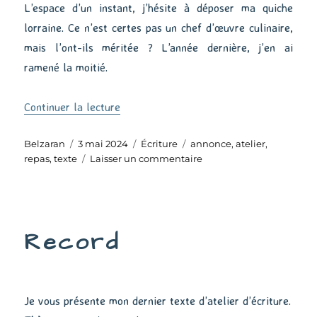
L’espace d’un instant, j’hésite à déposer ma quiche
lorraine. Ce n’est certes pas un chef d’œuvre culinaire,
mais l’ont-ils méritée ? L’année dernière, j’en ai
ramené la moitié.
de « Un repas »
Continuer la lecture
Auteur
Publié
Catégories
Étiquettes
Belzaran
3 mai 2024
Écriture
annonce
,
atelier
,
le
sur
repas
,
texte
Laisser un commentaire
Un
repas
Record
Je vous présente mon dernier texte d’atelier d’écriture.