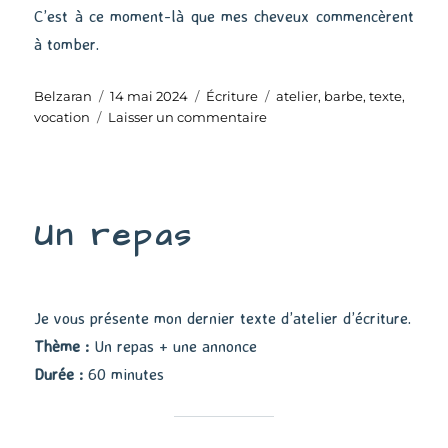
C’est à ce moment-là que mes cheveux commencèrent
à tomber.
Auteur
Publié
Catégories
Étiquettes
Belzaran
14 mai 2024
Écriture
atelier
,
barbe
,
texte
,
le
sur
vocation
Laisser un commentaire
Une
vocation
Un repas
Je vous présente mon dernier texte d’atelier d’écriture.
Thème :
Un repas + une annonce
Durée :
60 minutes