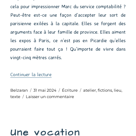
cela pour impressionner Marc du service comptabilité ?
Peut-être est-ce une façon d’accepter leur sort de
parisienne exilées à la capitale. Elles se forgent des
arguments face à leur famille de province. Elles aiment
les expos à Paris, ce n’est pas en Picardie qu’elles
pourraient faire tout ça ! Qu’importe de vivre dans
vingt-cinq mètres carrés.
de « Fictions emboîtées »
Continuer la lecture
Auteur
Publié
Catégories
Étiquettes
Belzaran
31 mai 2024
Écriture
atelier
,
fictions
,
lieu
,
le
sur
texte
Laisser un commentaire
Fictions
emboîtées
Une vocation