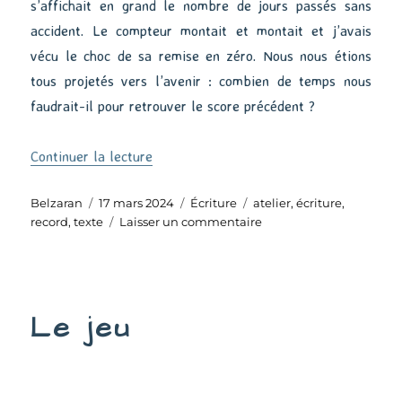
s’affichait en grand le nombre de jours passés sans
accident. Le compteur montait et montait et j’avais
vécu le choc de sa remise en zéro. Nous nous étions
tous projetés vers l’avenir : combien de temps nous
faudrait-il pour retrouver le score précédent ?
de « Record »
Continuer la lecture
Auteur
Publié
Catégories
Étiquettes
Belzaran
17 mars 2024
Écriture
atelier
,
écriture
,
le
sur
record
,
texte
Laisser un commentaire
Record
Le jeu