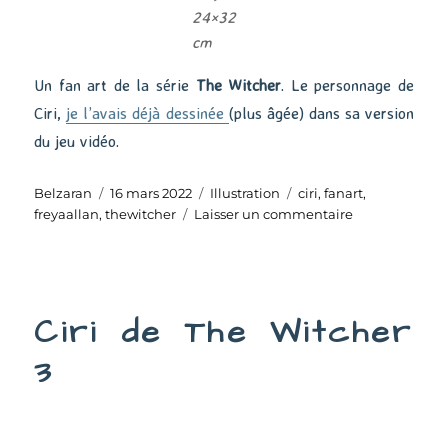
24×32
cm
Un fan art de la série
The Witcher
. Le personnage de
Ciri,
je l’avais déjà dessinée
(plus âgée) dans sa version
du jeu vidéo.
Auteur
Publié
Catégories
Étiquettes
Belzaran
16 mars 2022
Illustration
ciri
,
fanart
,
le
sur
freyaallan
,
thewitcher
Laisser un commentaire
Ciri
Ciri de The Witcher
3