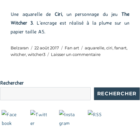
Une aquarelle de
Ciri
, un personnage du jeu
The
Witcher 3
. L’encrage est réalisé à la plume sur un
papier taille A5.
Auteur
Publié
Catégories
Étiquettes
Belzaran
22 août 2017
Fan art
aquarelle
,
ciri
,
fanart
,
le
sur
witcher
,
witcher3
Laisser un commentaire
Ciri
de
The
Witcher
Rechercher
3
RECHERCHER