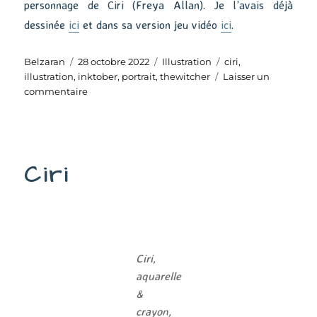
personnage de Ciri (Freya Allan). Je l’avais déjà
dessinée
ici
et dans sa version jeu vidéo
ici
.
Auteur
Publié
Catégories
Étiquettes
Belzaran
28 octobre 2022
Illustration
ciri
,
le
illustration
,
inktober
,
portrait
,
thewitcher
Laisser un
sur
commentaire
Inktober
#28
:
Ciri
Ciri
Ciri,
aquarelle
&
crayon,