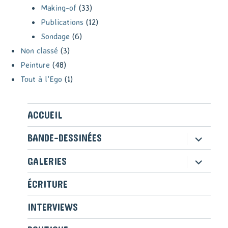
Making-of
(33)
Publications
(12)
Sondage
(6)
Non classé
(3)
Peinture
(48)
Tout à l'Ego
(1)
ACCUEIL
ouvrir
BANDE-DESSINÉES
le
sous-
ouvrir
GALERIES
menu
le
sous-
ÉCRITURE
menu
INTERVIEWS