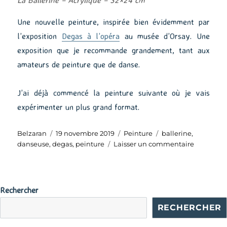
La Ballerine – Acrylique – 32×24 cm
Une nouvelle peinture, inspirée bien évidemment par
l’exposition
Degas à l’opéra
au musée d’Orsay. Une
exposition que je recommande grandement, tant aux
amateurs de peinture que de danse.
J’ai déjà commencé la peinture suivante où je vais
expérimenter un plus grand format.
Auteur
Publié
Catégories
Étiquettes
Belzaran
19 novembre 2019
Peinture
ballerine
,
le
sur
danseuse
,
degas
,
peinture
Laisser un commentaire
La
Ballerine
Rechercher
RECHERCHER