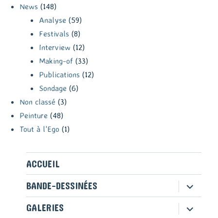
News
(148)
Analyse
(59)
Festivals
(8)
Interview
(12)
Making-of
(33)
Publications
(12)
Sondage
(6)
Non classé
(3)
Peinture
(48)
Tout à l'Ego
(1)
ACCUEIL
ouvrir
BANDE-DESSINÉES
le
sous-
ouvrir
GALERIES
menu
le