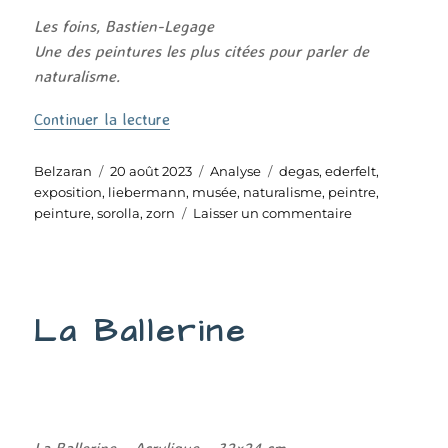
Les foins, Bastien-Legage
Une des peintures les plus citées pour parler de
naturalisme.
de « Le Naturalisme »
Continuer la lecture
Auteur
Publié
Catégories
Étiquettes
Belzaran
20 août 2023
Analyse
degas
,
ederfelt
,
le
exposition
,
liebermann
,
musée
,
naturalisme
,
peintre
,
sur
peinture
,
sorolla
,
zorn
Laisser un commentaire
Le
Naturalisme
La Ballerine