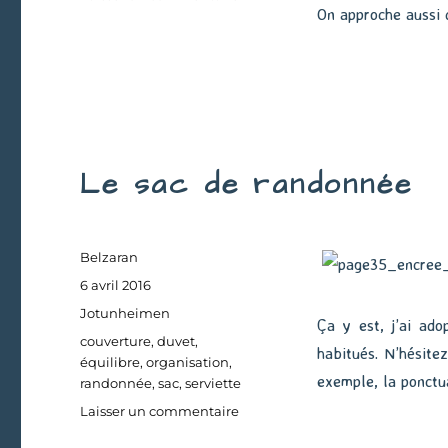
On approche aussi 
Allons
nous
mettre
au
lit
Le sac de randonnée
Auteur
Belzaran
Publié
6 avril 2016
le
Catégories
Jotunheimen
Ça y est, j’ai ado
Étiquettes
couverture
,
duvet
,
habitués. N’hésitez
équilibre
,
organisation
,
exemple, la ponctu
randonnée
,
sac
,
serviette
sur
Laisser un commentaire
Le