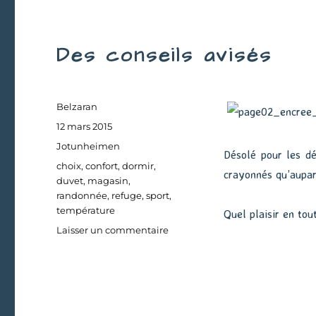
Des conseils avisés
Auteur
Belzaran
Publié
12 mars 2015
le
Catégories
Jotunheimen
Désolé pour les dé
Étiquettes
choix
,
confort
,
dormir
,
crayonnés qu’aupar
duvet
,
magasin
,
randonnée
,
refuge
,
sport
,
température
Quel plaisir en to
sur
Laisser un commentaire
Des
conseils
avisés