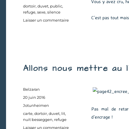
Vous y avez cru, h
Étiquettes
dortoir
,
duvet
,
public
,
refuge
,
sexe
,
silence
C’est pas tout mai
sur
Laisser un commentaire
Sous
le
duvet
Allons nous mettre au l
Auteur
Belzaran
Publié
20 juin 2016
le
Catégories
Jotunheimen
Pas mal de retar
Étiquettes
carte
,
dortoir
,
duvet
,
lit
,
d’encrage !
nuit besseggen
,
refuge
sur
Laisser un commentaire