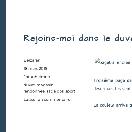
sac
de
randonnée
Rejoins-moi dans le duv
Auteur
Belzaran
Publié
18 mars 2015
le
Catégories
Jotunheimen
Troisième page de
Étiquettes
duvet
,
magasin
,
désormais les sept
randonnée
,
sac à dos
,
sport
sur
Laisser un commentaire
La couleur arrive t
Rejoins-
moi
dans
le
duvet